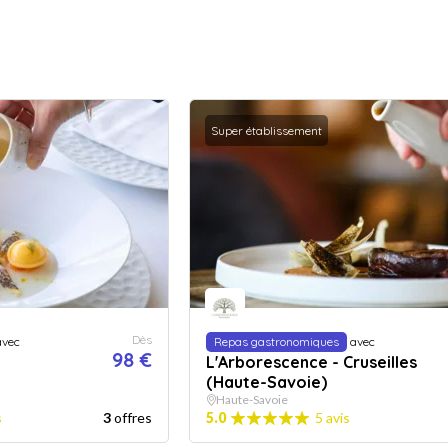
Super établissement
Dès
vec
Repas gastronomiques
avec
98 €
L'Arborescence - Cruseilles
(Haute-Savoie)
Haute-Savoie
s
3
offres
5.0
5 avis