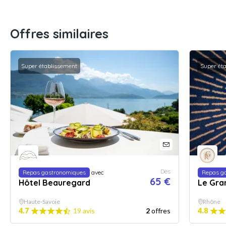
Offres similaires
Super établissement
Super ét
Dès
Repas gastronomiques
avec
Repas g
65 €
Hôtel Beauregard
Le Gra
Haute-Savoie
Rhône
4.7
19 avis
2
offres
4.8