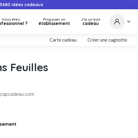
5680
idées cadeaux
Vous êtes
Proposer un
J'ai un bon
ofessionnel ?
établissement
cadeau
Carte cadeau
Créer une cagnotte
s Feuilles
r capcadeau.com
issement