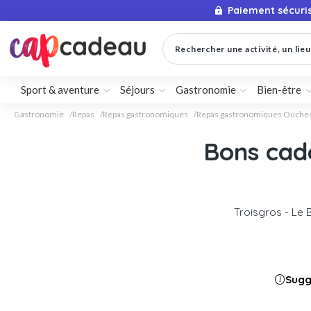
Paiement sécuri
Rechercher une activité, un lieu 
Sport & aventure
Séjours
Gastronomie
Bien-être
Gastronomie
Repas
Repas gastronomiques
Repas gastronomiques Ouche
Bons cade
Troisgros - Le
Sugg