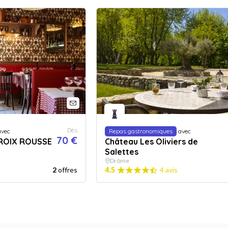
Dès
vec
Repas gastronomiques
avec
70 €
CROIX ROUSSE
Château Les Oliviers de
Salettes
Drôme
2
offres
4.5
4 avis