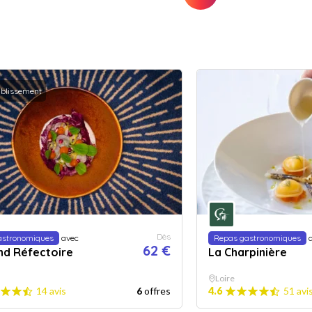
ablissement
Dès
astronomiques
avec
Repas gastronomiques
a
62 €
nd Réfectoire
La Charpinière
Loire
14 avis
6
offres
4.6
51 avi