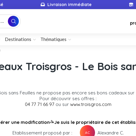
sé
Livraison immédiate
...
pr
Destinations
Thématiques
s
aux Troisgros - Le Bois san
 Bois sans Feuilles ne propose pas encore ses bons cadeaux su
Pour découvrir ses offres :
04 77 71 66 97
ou sur
www.troisgros.com
érer une modification
Je suis le propriétaire de cet établ
Etablissement proposé par :
Alexandre C.
AC