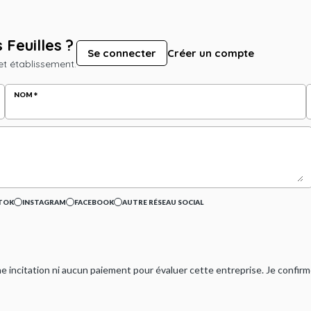
 Feuilles ?
Se connecter
Créer un compte
et établissement.
NOM
TOK
INSTAGRAM
FACEBOOK
AUTRE RÉSEAU SOCIAL
ucune incitation ni aucun paiement pour évaluer cette entreprise. Je confi