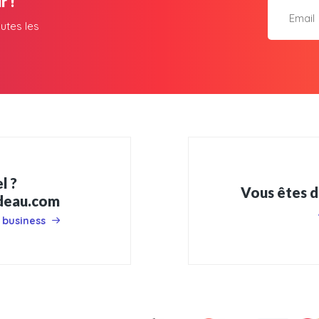
r !
utes les
l ?
Vous êtes d
adeau.com
 business