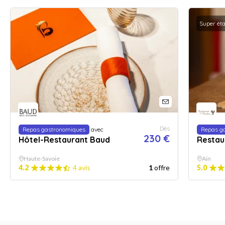
Super ét
Dès
Repas gastronomiques
avec
Repas g
230 €
Hôtel-Restaurant Baud
Restau
Haute-Savoie
Ain
4.2
4 avis
1
offre
5.0