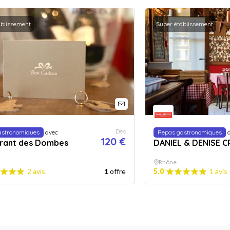
ablissement
Super établissement
Dès
astronomiques
avec
Repas gastronomiques
a
120 €
rant des Dombes
DANIEL & DENISE 
Rhône
2 avis
1
offre
5.0
1 avis