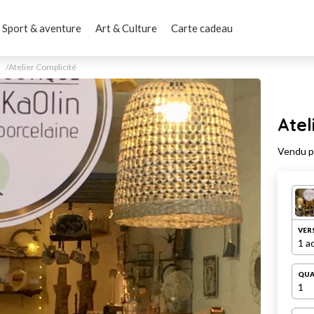
Sport & aventure
Art & Culture
Carte cadeau
Atelier Complicité
Atel
Vendu 
VER
1 a
QUA
1