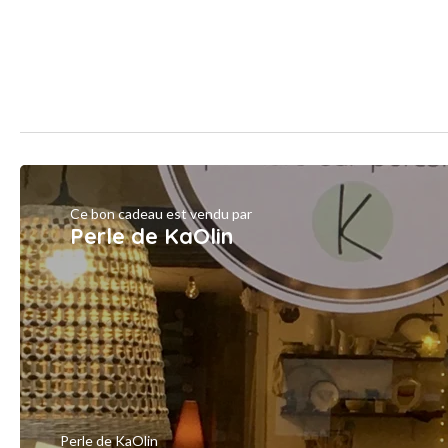
Ce bon cadeau est vendu par
Perle de KaOlin
Perle de KaOlin