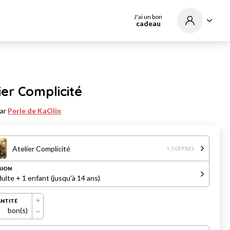
J'ai un bon
cadeau
ier Complicité
par
Perle de KaOlin
Atelier Complicité
+ 3 OFFRES
SION
dulte + 1 enfant (jusqu'à 14 ans)
NTITÉ
bon(s)