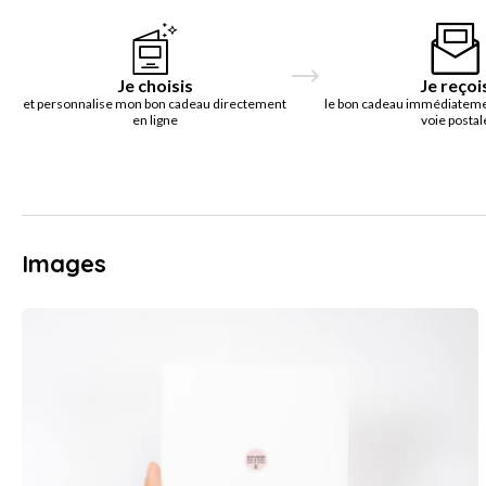
Je choisis
Je reçoi
et personnalise mon bon cadeau directement
le bon cadeau immédiatemen
en ligne
voie postal
Images