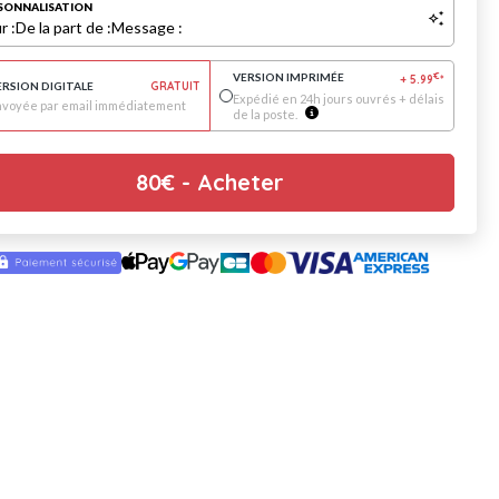
SONNALISATION
r :
De la part de :
Message :
VERSION IMPRIMÉE
€
+
5.99
*
ERSION DIGITALE
GRATUIT
Expédié en 24h jours ouvrés + délais
nvoyée par email immédiatement
de la poste.
80
€
- Acheter