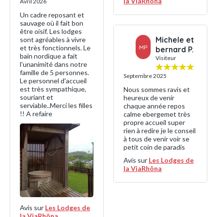
la ViaRhôna
Avril 2026
Un cadre reposant et
sauvage où il fait bon
être oisif. Les lodges
Michele et
sont agréables à vivre
et très fonctionnels. Le
MP
bernard P.
bain nordique a fait
Visiteur
l'unanimité dans notre
famille de 5 personnes.
Septembre 2025
Le personnel d'accueil
est très sympathique,
Nous sommes ravis et
souriant et
heureux de venir
serviable..Merci les filles
chaque année repos
!! A refaire
calme ebergemet très
propre accueil super
rien à redire je le conseil
à tous de venir voir se
petit coin de paradis
Avis sur
Les Lodges de
la ViaRhôna
Avis sur
Les Lodges de
la ViaRhôna