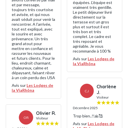
équipées. L'équipe est
et par message,
vraiment très gentille.
toujours très courtoise
Le petit déjeuner livré
et avisée, et qui nous
directement sur la
avait séduit pour venir la
terrasse est un gros
rencontrer. A l'arrivée,
plus et surtout il est
tout est expliqué, avec
très bon et très
le sourire et avec
complet. Le cadre est
prévenance. Un très
très reposant et
grand atout pour
agréable. Je vous
mettre en confiance et
recommande à 100 %
rassurer les nouveaux
et futurs clients. Pour le
Avis sur
Les Lodges de
lieu, endroit charmant,
la ViaRhôna
chaleureux, calme et
dépaysant, faisant rêver
à un coin perdu des USA
Avis sur
Les Lodges de
Charlène
la ViaRhôna
CJ
J.
Visiteur
Décembre 2025
Olivier R.
Trop bien..!!🙏🥰
OR
Visiteur
Avis sur
Les Lodges de