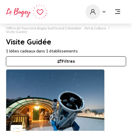
Office de Tourisme Bugey Sud Grand Colombier
Art & Culture
Visite Guidée
Visite Guidée
1
idées cadeaux dans
1
établissements
Filtres