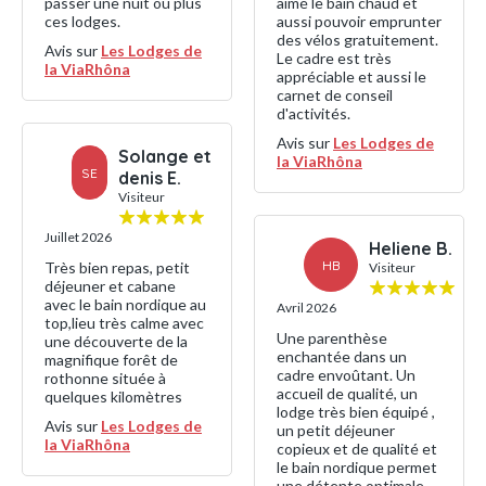
passer une nuit ou plus
aimé le bain chaud et
ces lodges.
aussi pouvoir emprunter
des vélos gratuitement.
Avis sur
Les Lodges de
Le cadre est très
la ViaRhôna
appréciable et aussi le
carnet de conseil
d'activités.
Avis sur
Les Lodges de
Solange et
la ViaRhôna
SE
denis E.
Visiteur
Juillet 2026
Heliene B.
HB
Très bien repas, petit
Visiteur
déjeuner et cabane
avec le bain nordique au
Avril 2026
top,lieu très calme avec
Une parenthèse
une découverte de la
enchantée dans un
magnifique forêt de
cadre envoûtant. Un
rothonne située à
accueil de qualité, un
quelques kilomètres
lodge très bien équipé ,
Avis sur
Les Lodges de
un petit déjeuner
la ViaRhôna
copieux et de qualité et
le bain nordique permet
une détente optimale.