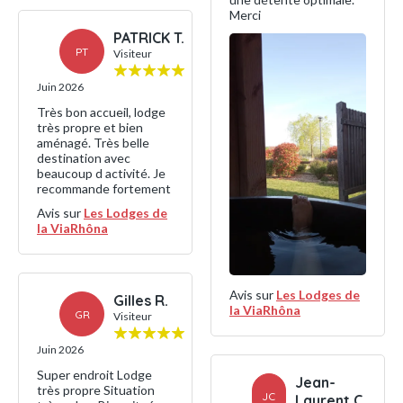
Merci
PATRICK T.
PT
Visiteur
Juin 2026
Très bon accueil, lodge
très propre et bien
aménagé. Très belle
destination avec
beaucoup d activité. Je
recommande fortement
Avis sur
Les Lodges de
la ViaRhôna
Avis sur
Les Lodges de
Gilles R.
la ViaRhôna
GR
Visiteur
Juin 2026
Super endroit Lodge
Jean-
très propre Situation
JC
Laurent C.