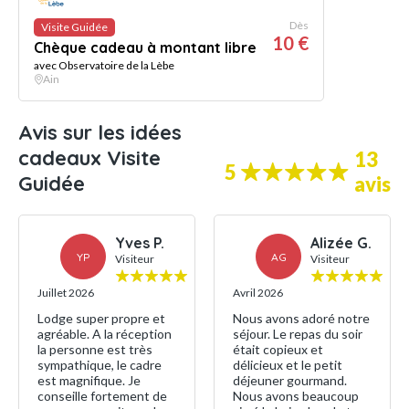
Dès
Visite Guidée
10 €
Chèque cadeau à montant libre
avec Observatoire de la Lèbe
Ain
Avis sur les idées
cadeaux Visite
13
5
Guidée
avis
Yves P.
Alizée G.
YP
AG
Visiteur
Visiteur
Juillet 2026
Avril 2026
Lodge super propre et
Nous avons adoré notre
agréable. A la réception
séjour. Le repas du soir
la personne est très
était copieux et
sympathique, le cadre
délicieux et le petit
est magnifique. Je
déjeuner gourmand.
conseille fortement de
Nous avons beaucoup