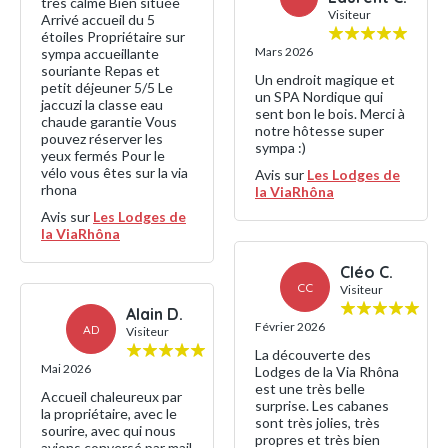
très calme Bien située
Visiteur
Arrivé accueil du 5
étoiles Propriétaire sur
Mars 2026
sympa accueillante
souriante Repas et
Un endroit magique et
petit déjeuner 5/5 Le
un SPA Nordique qui
jaccuzi la classe eau
sent bon le bois. Merci à
chaude garantie Vous
notre hôtesse super
pouvez réserver les
sympa :)
yeux fermés Pour le
vélo vous êtes sur la via
Avis sur
Les Lodges de
rhona
la ViaRhôna
Avis sur
Les Lodges de
la ViaRhôna
Cléo C.
CC
Visiteur
Alain D.
Février 2026
AD
Visiteur
La découverte des
Mai 2026
Lodges de la Via Rhôna
est une très belle
Accueil chaleureux par
surprise. Les cabanes
la propriétaire, avec le
sont très jolies, très
sourire, avec qui nous
propres et très bien
avions conversé par mail