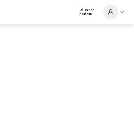
J'ai un bon
cadeau