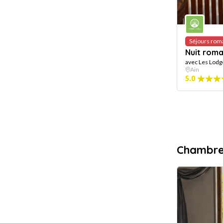
Séjours rom
Nuit rom
avec Les Lodg
Ain
5.0
Chambre 