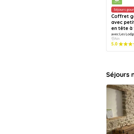
Séjours gou
Coffret go
avec peti
en tête à
avec Les Lodg
Ain
5.0
Séjours