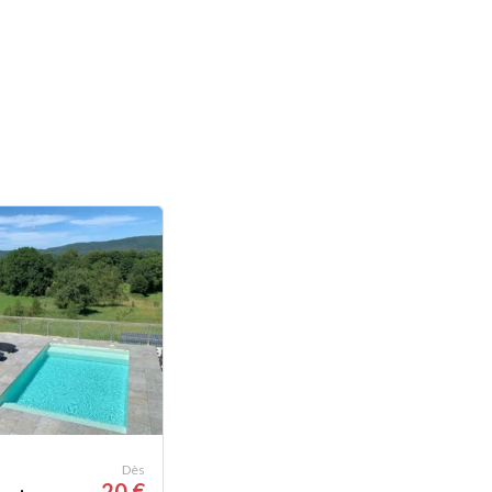
Dès
20 €