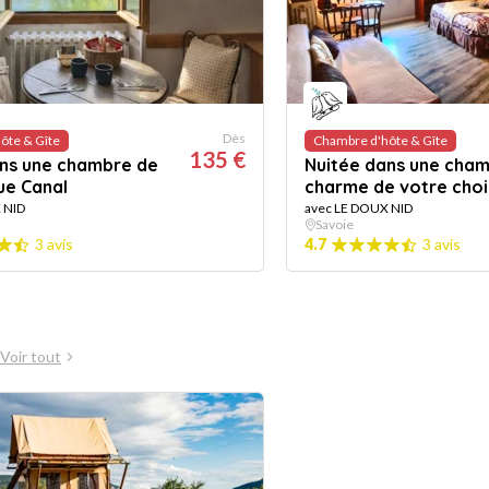
Dès
ôte & Gîte
Chambre d'hôte & Gîte
135 €
ans une chambre de
Nuitée dans une cha
ue Canal
charme de votre choi
 NID
avec LE DOUX NID
Savoie
3 avis
4.7
3 avis
Voir tout