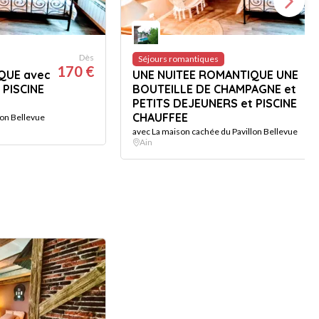
Dès
Séjours romantiques
170 €
2
QUE avec
UNE NUITEE ROMANTIQUE UNE
 PISCINE
BOUTEILLE DE CHAMPAGNE et
PETITS DEJEUNERS et PISCINE
CHAUFFEE
lon Bellevue
avec La maison cachée du Pavillon Bellevue
Ain