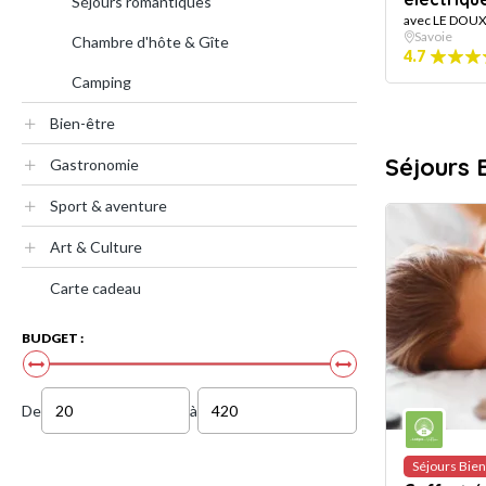
Séjours romantiques
avec LE DOUX
Savoie
Chambre d'hôte & Gîte
4.7
Camping
Bien-être
Séjours 
Gastronomie
Sport & aventure
Art & Culture
Carte cadeau
BUDGET :
De
à
Séjours Bien