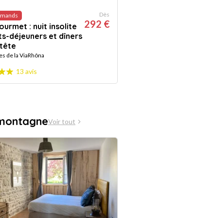
Dès
rmands
292 €
urmet : nuit insolite
ts-déjeuners et dîners
 tête
es de la ViaRhôna
13 avis
 montagne
Voir tout