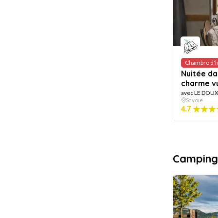
Chambre d'h
Nuitée d
charme v
avec LE DOUX
Savoie
4.7
Camping