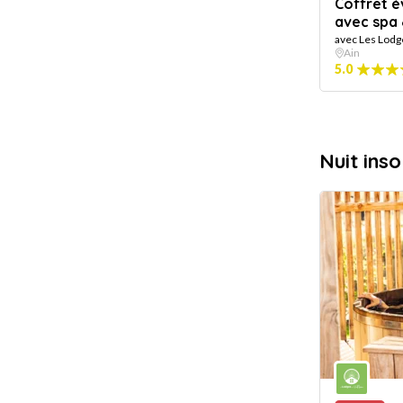
Coffret év
avec spa
avec Les Lodg
Ain
5.0
Nuit inso