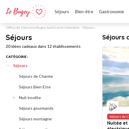
Séjours
Bien-être
Gastronomie
Office de Tourisme Bugey Sud Grand Colombier
Séjours
Séjours
Séjours
20 idées cadeaux dans 12 établissements
CATÉGORIE :
Séjours
Séjours de Charme
Séjours Bien-Etre
Nuit insolite
Séjours gourmands
Séjours de 
Séjours montagne
Nuitée et
électriqu