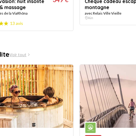
asion: nuit insolite
Chèque cadeau esca
 & massage
montagne
es de la ViaRhôna
avec Relais Ville Vieille
Ain
13 avis
lite
Voir tout