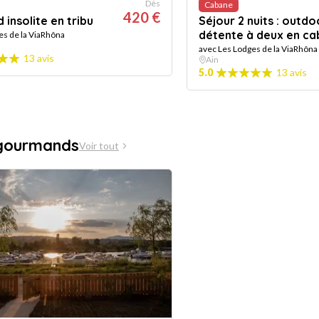
Dès
Cabane
420 €
insolite en tribu
Séjour 2 nuits : outdo
détente à deux en c
es de la ViaRhôna
avec Les Lodges de la ViaRhôna
13 avis
Ain
5.0
13 avis
 gourmands
Voir tout