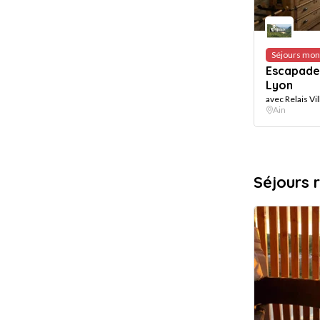
Séjours mon
Escapade 
Lyon
avec Relais Vil
Ain
Séjours 