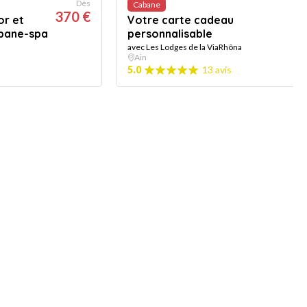
Dès
Cabane
370 €
or et
Votre carte cadeau
abane-spa
personnalisable
avec Les Lodges de la ViaRhôna
Ain
5.0
13 avis