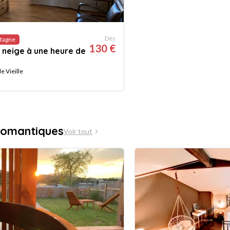
Dès
tagne
130 €
neige à une heure de
le Vieille
romantiques
Voir tout