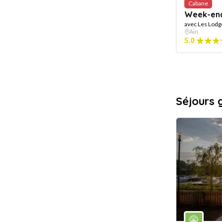
Cabane
Week-end 
avec Les Lodg
Ain
5.0
Séjours