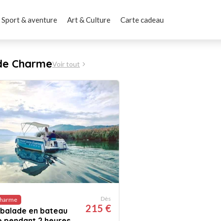
Sport & aventure
Art & Culture
Carte cadeau
 de Charme
Voir tout
Dès
Charme
215 €
 balade en bateau
e pendant 2 heures