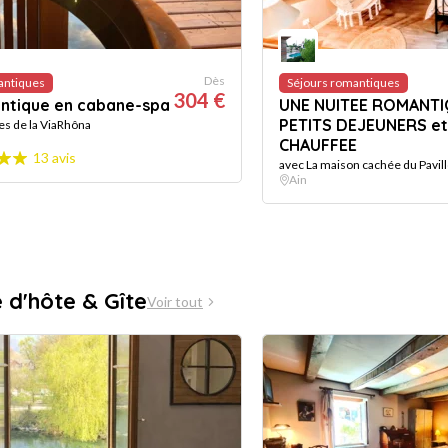
Dès
antiques
Séjours romantiques
304 €
antique en cabane-spa
UNE NUITEE ROMANTI
PETITS DEJEUNERS et
es de la ViaRhôna
CHAUFFEE
13 avis
avec La maison cachée du Pavil
Ain
d'hôte & Gîte
Voir tout