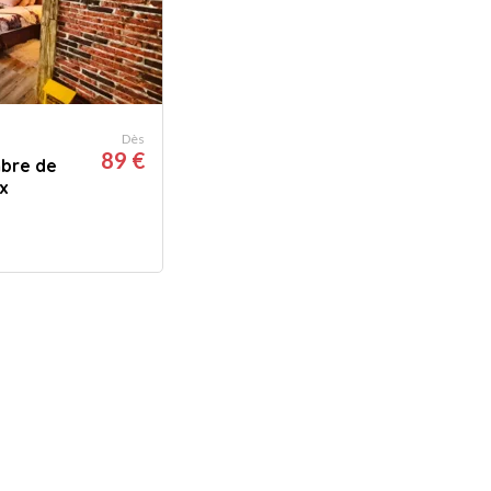
Dès
89 €
mbre de
x