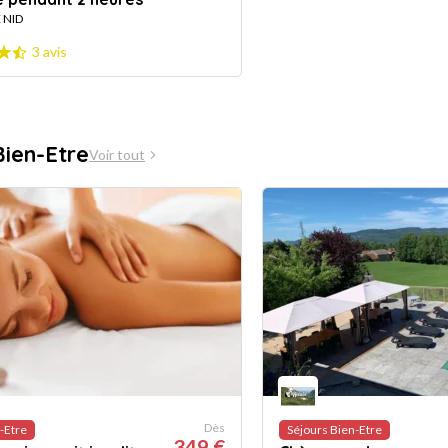
 NID
3 avis
Bien-Etre
Voir tout
Dès
-Etre
Séjours Bien-Etre
349 €