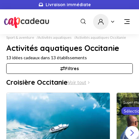
Livraison immédiate
Sport & aventure
Activités aquatiques
Activités aquatiques Occitanie
Activités aquatiques Occitanie
13
idées cadeaux dans
13
établissements
Filtres
Croisière Occitanie
Voir tout
Super ét
Sélecti