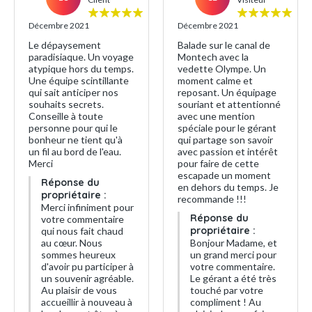
Décembre 2021
Décembre 2021
Le dépaysement
Balade sur le canal de
paradisiaque. Un voyage
Montech avec la
atypique hors du temps.
vedette Olympe. Un
Une équipe scintillante
moment calme et
qui sait anticiper nos
reposant. Un équipage
souhaits secrets.
souriant et attentionné
Conseille à toute
avec une mention
personne pour qui le
spéciale pour le gérant
bonheur ne tient qu'à
qui partage son savoir
un fil au bord de l'eau.
avec passion et intérêt
Merci
pour faire de cette
escapade un moment
Réponse du
en dehors du temps. Je
propriétaire :
recommande !!!
Merci infiniment pour
Réponse du
votre commentaire
propriétaire :
qui nous fait chaud
au cœur. Nous
Bonjour Madame, et
sommes heureux
un grand merci pour
d'avoir pu participer à
votre commentaire.
un souvenir agréable.
Le gérant a été très
Au plaisir de vous
touché par votre
accueillir à nouveau à
compliment ! Au