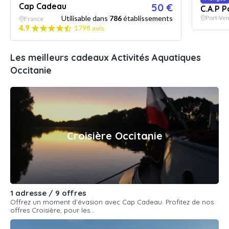
Cap Cadeau
50 €
C.A.P 
Utilisable dans
786
établissements
Port-Ve
France
4.9
1798 avis
Les meilleurs cadeaux Activités Aquatiques
Occitanie
Croisière Occitanie
1 adresse / 9 offres
Offrez un moment d'évasion avec Cap Cadeau. Profitez de nos
offres Croisière, pour les...