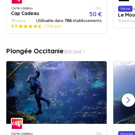
Carte cadeau
Dès
Pêche
a
Cap Cadeau
50 €
Le Moul
Utilisable dans
786
établissements
France
Saint-Ge
4.9
1798 avis
Plongée Occitanie
Voir tout
Carte cadeau
Dès
Plongée