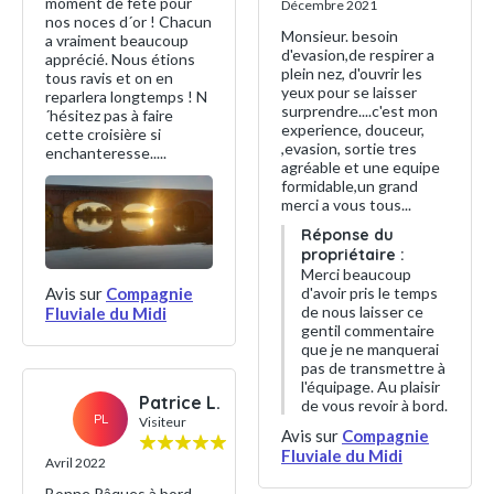
moment de fête pour
Décembre 2021
nos noces d´or ! Chacun
Monsieur. besoin
a vraiment beaucoup
d'evasion,de respirer a
apprécié. Nous étions
plein nez, d'ouvrir les
tous ravis et on en
yeux pour se laisser
reparlera longtemps ! N
surprendre....c'est mon
´hésitez pas à faire
experience, douceur,
cette croisière si
,evasion, sortie tres
enchanteresse.....
agréable et une equipe
formidable,un grand
merci a vous tous...
Réponse du
propriétaire :
Merci beaucoup
Avis sur
Compagnie
d'avoir pris le temps
de nous laisser ce
Fluviale du Midi
gentil commentaire
que je ne manquerai
pas de transmettre à
l'équipage. Au plaisir
Patrice L.
de vous revoir à bord.
PL
Visiteur
Avis sur
Compagnie
Fluviale du Midi
Avril 2022
Bonne Pâques à bord.