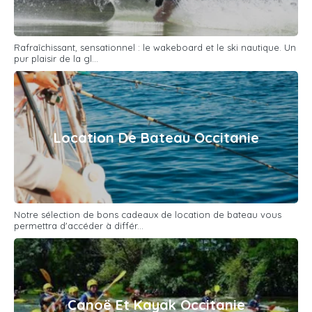
Rafraîchissant, sensationnel : le wakeboard et le ski nautique. Un
pur plaisir de la gl...
Location De Bateau Occitanie
Notre sélection de bons cadeaux de location de bateau vous
permettra d'accéder à différ...
Canoë Et Kayak Occitanie