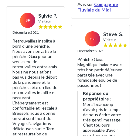
Avis sur
Compagnie
Fluviale du Midi
Sylvie P.
SP
Visiteur
Décembre 2021
Steve G.
SG
Visiteur
Retrouvailles insolite à
bord d’une péniche.
Nous avons privatisé la
Décembre 2021
péniche Gaïa pour un
Péniche Gaïa.
week-end de
Magnifique balade avec
retrouvailles entre amis.
très bon petit déjeuner
Nous ne nous étions
partagée avec une
pas vus depuis le début
formidable équipe de
de la pandémie et la
passionnés !
péniche a été un lieu de
retrouvailles insolite et
Réponse du
rassurant.
propriétaire :
L’hébergement est
Merci beaucoup
confortable et l’escale à
d'avoir pris le temps
Bressols nous a donné
de nous écrire votre
un vrai sentiment de
très gentil message.
Voyage. Navigations
C'est toujours
délicieuses sur le Tarn
appréciable d'avoir
et restauration de
un retour sur nos