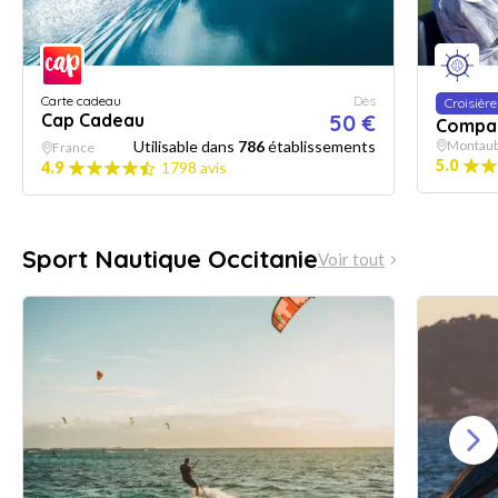
Carte cadeau
Dès
Croisière
Cap Cadeau
50 €
Compag
Utilisable dans
786
établissements
Montauba
France
5.0
4.9
1798 avis
Sport Nautique Occitanie
Voir tout