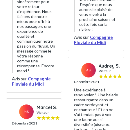
sincèrement pour
J'espère que nous
votre retour
aurons le plaisir de
d'expérience. Nous
vous revoir à la
faisons de notre
prochaine saison, et
mieux pour offrir à
cette fois sur la
nos passagers une
rivière !
expérience de
qualité et
Avis sur
Compagnie
communiquer notre
Fluviale du Midi
passion du fluvial. Un
message comme le
vôtre résonne
comme une
Audrey S.
récompense. Encore
AS
merci !
Visiteur
Avis sur
Compagnie
Décembre 2021
Fluviale du Midi
Une expérience à
renouveler !. Une balade
ressourçante dans un
cadre verdoyant et
Marcel S.
enchanteur ! Et on ne
MS
Visiteur
s’attendait pas à voir
une faune aussi
Décembre 2021
diversifiée (oiseaux,
tortues, ...), que le