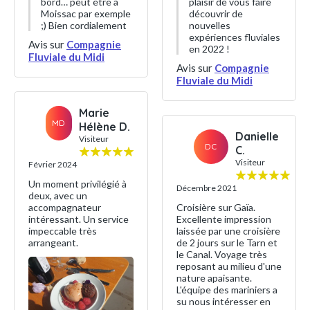
bord… peut être à
plaisir de vous faire
Moissac par exemple
découvrir de
;) Bien cordialement
nouvelles
expériences fluviales
Avis sur
Compagnie
en 2022 !
Fluviale du Midi
Avis sur
Compagnie
Fluviale du Midi
Marie
MD
Hélène D.
Danielle
Visiteur
DC
C.
Visiteur
Février 2024
Un moment privilégié à
Décembre 2021
deux, avec un
accompagnateur
Croisière sur Gaïa.
intéressant. Un service
Excellente impression
impeccable très
laissée par une croisière
arrangeant.
de 2 jours sur le Tarn et
le Canal. Voyage très
reposant au milieu d'une
nature apaisante.
L'équipe des mariniers a
su nous intéresser en