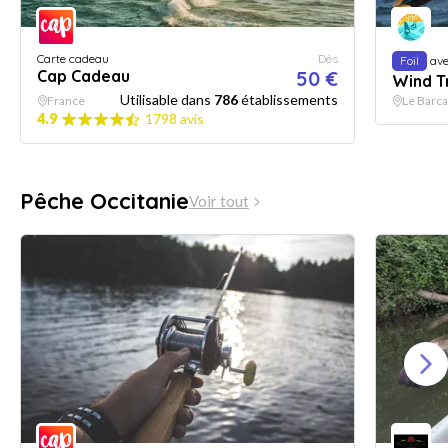
Carte cadeau
Dès
Foil
ave
Cap Cadeau
50 €
Wind T
Utilisable dans
786
établissements
France
Le Barc
4.9
1798 avis
Pêche Occitanie
Voir tout