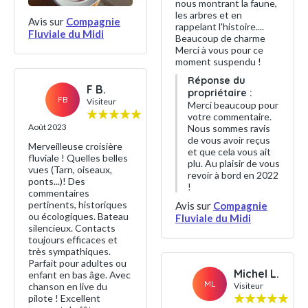
nous montrant la faune,
les arbres et en
Avis sur
Compagnie
rappelant l'histoire....
Fluviale du Midi
Beaucoup de charme
Merci à vous pour ce
moment suspendu !
Réponse du
F B.
propriétaire :
FB
Visiteur
Merci beaucoup pour
votre commentaire.
Août 2023
Nous sommes ravis
de vous avoir reçus
Merveilleuse croisière
et que cela vous ait
fluviale ! Quelles belles
plu. Au plaisir de vous
vues (Tarn, oiseaux,
revoir à bord en 2022
ponts...)! Des
!
commentaires
pertinents, historiques
Avis sur
Compagnie
ou écologiques. Bateau
Fluviale du Midi
silencieux. Contacts
toujours efficaces et
très sympathiques.
Parfait pour adultes ou
Michel L.
enfant en bas âge. Avec
ML
chanson en live du
Visiteur
pilote ! Excellent