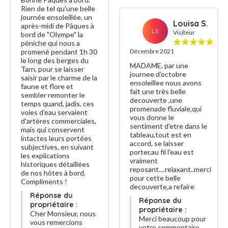
Rien de tel qu'une belle
journée ensoleillée, un
Louisa S.
après-midi de Pâques à
LS
Visiteur
bord de "Olympe" la
péniche qui nous a
promené pendant 1h 30
Décembre 2021
le long des berges du
MADAME. par une
Tarn, pour se laisser
journee d'octobre
saisir par le charme de la
ensoleillee nous avons
faune et flore et
fait une très belle
sembler remonter le
decouverte ,une
temps quand, jadis, ces
promenade fluviale,qui
voies d'eau servaient
vous donne le
d'artères commerciales,
sentiment d'etre dans le
mais qui conservent
tableau,tout est en
intactes leurs portées
accord, se laisser
subjectives, en suivant
porter,au fil l'eau est
les explications
vraiment
historiques détaillées
reposant....relaxant..merci
de nos hôtes à bord.
pour cette belle
Compliments !
decouverte,a refaire
Réponse du
Réponse du
propriétaire :
propriétaire :
Cher Monsieur, nous
Merci beaucoup pour
vous remercions
votre commentaire.