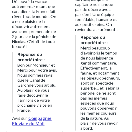
Découvrir la France
capitaine ne manque
autrement. En tant que
pas de décrire avec
canadiens, la France fait
passion ! Une équipe
rêver tout le monde. On
formidable, humaine et
a eu le plaisir de la
aux petits soins. On
découvrir autrement
reviendra assurément !
avec une promenade de
2 jours sur la péniche de
Réponse du
Nicolas. C’était de toute
propriétaire :
beauté !
Merci beaucoup
d'avoir pris le temps
Réponse du
de nous laisser ce
propriétaire :
gentil commentaire.
Bonjour Monsieur et
Effectivement, la
Merci pour votre avis.
faune, et notamment
Nous sommes ravis
les oiseaux pêcheurs,
que le Canal de
sont un spectacle
Garonne vous ait plu.
superbe… et, selon la
Au plaisir de vous
période, ce ne sont
faire découvrir le
pas les mêmes
Tarn lors de votre
espèces que nous
prochaine visite en
pouvons observer, ni
France.
les mêmes couleurs
Avis sur
Compagnie
de la nature. Au
plaisir de vous revoir
Fluviale du Midi
à bord.