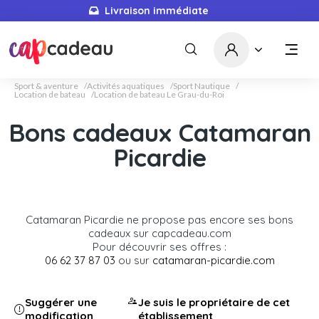
Livraison immédiate
Sport & aventure
Activités aquatiques
Sport Nautique
Location de bateau
Location de bateau Le Grau-du-Roi
Bons cadeaux Catamaran
Picardie
Catamaran Picardie ne propose pas encore ses bons
cadeaux sur capcadeau.com
Pour découvrir ses offres :
06 62 37 87 03
ou sur
catamaran-picardie.com
Suggérer une
Je suis le propriétaire de cet
modification
établissement