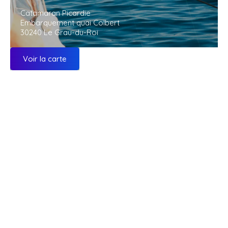
Catamaran Picardie
Embarquement quai Colbert
30240 Le Grau-du-Roi
Voir la carte