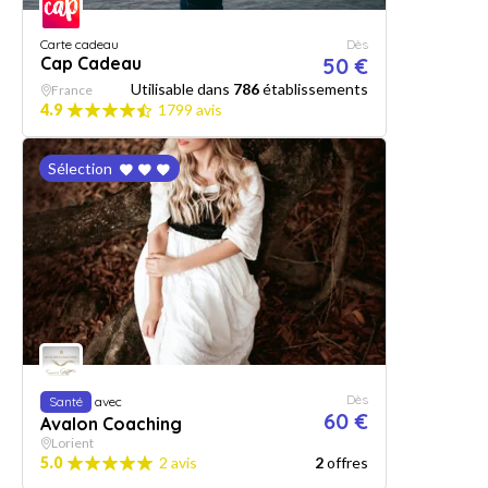
Carte cadeau
Dès
Cap Cadeau
50 €
Utilisable dans
786
établissements
France
4.9
1799 avis
Sélection
Dès
Santé
avec
60 €
Avalon Coaching
Lorient
5.0
2 avis
2
offres