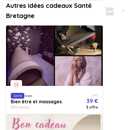
Autres idées cadeaux Santé
Voir
tout
Bretagne
Dès
Santé
avec
39 €
Bien être et massages
1
offre
ST-GILLES