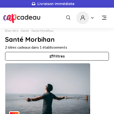
Livraison immédiate
Bien-être
Santé
Santé Morbihan
Santé Morbihan
2
idées cadeaux dans
1
établissements
Filtres