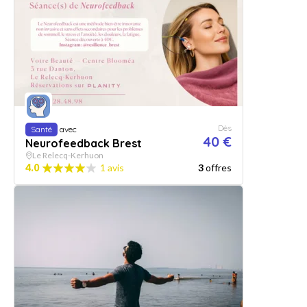
Dès
Santé
avec
40 €
Neurofeedback Brest
Le Relecq-Kerhuon
4.0
1 avis
3
offres