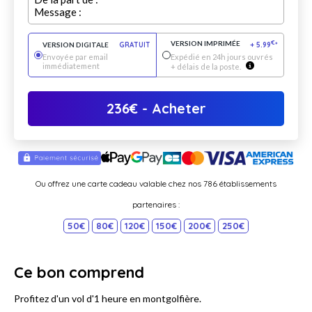
Message :
VERSION IMPRIMÉE
€
VERSION DIGITALE
GRATUIT
+
5.99
*
Envoyée par email
Expédié en 24h jours ouvrés
immédiatement
+ délais de la poste.
236
€
- Acheter
Ou offrez une carte cadeau valable chez nos 786 établissements
partenaires :
50€
80€
120€
150€
200€
250€
Ce bon comprend
Profitez d'un vol d'1 heure en montgolfière.