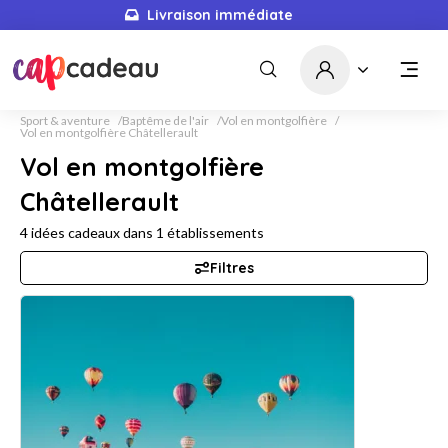
Livraison immédiate
Sport & aventure
Baptême de l'air
Vol en montgolfière
Vol en montgolfière Châtellerault
Vol en montgolfière
Châtellerault
4
idées cadeaux dans
1
établissements
Filtres