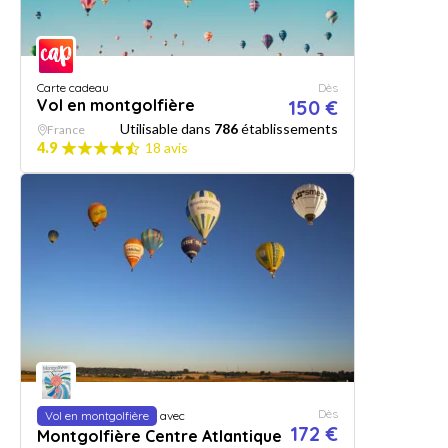
Carte cadeau
Dès
Vol en montgolfière
150 €
Utilisable dans
786
établissements
France
4.9
18 avis
Dès
Vol en montgolfière
avec
172 €
Montgolfière Centre Atlantique