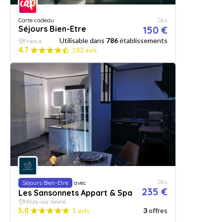
Carte cadeau
Dès
Séjours Bien-Etre
150 €
Utilisable dans
786
établissements
France
4.7
183 avis
Dès
Séjours Bien-Etre
avec
235 €
Les Sansonnets Appart & Spa
Mézy-sur-Seine
5.0
1 avis
3
offres