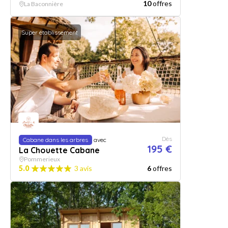
10
offres
La Baconnière
Super établissement
Dès
Cabane dans les arbres
avec
195 €
La Chouette Cabane
Pommerieux
5.0
3 avis
6
offres