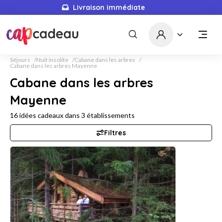
Livraison immédiate
Séjours
Nuit insolite
Cabane dans les arbres
Cabane dans les arbres Mayenne
Cabane dans les arbres
Mayenne
16
idées cadeaux dans
3
établissements
Filtres