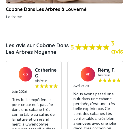
Cabane Dans Les Arbres à Louverné
1 adresse
3
Les avis sur Cabane Dans
5
avis
Les Arbres Mayenne
Catherine
Rémy F.
CG
RF
G.
Visiteur
Visiteur
Avril 2025
Juin 2026
Nous avons passé une
nuit dans une cabane
Très belle expérience
perchée, c'est une très
pour cette nuit passée
belle expérience. Ce
dans une cabane très
sont des cabanes tès
confortable au calme de
confortables, très bien
la nature et un grand
agencées avec une jolie
merci à Gwendolyne
déco, très cocooning,
pour son acceuil le dîner