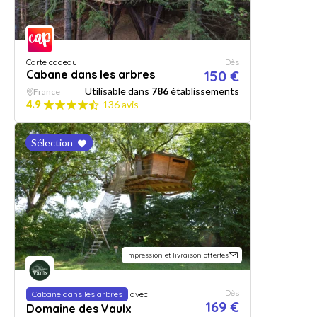
Carte cadeau
Dès
Cabane dans les arbres
150 €
Utilisable dans
786
établissements
France
4.9
136 avis
Sélection
Impression et livraison offertes
Dès
Cabane dans les arbres
avec
169 €
Domaine des Vaulx