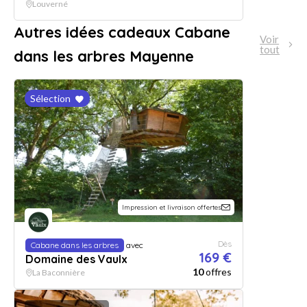
Louverné
Autres idées cadeaux Cabane
Voir
tout
dans les arbres Mayenne
Sélection
Impression et livraison offertes
Dès
Cabane dans les arbres
avec
169 €
Domaine des Vaulx
10
offres
La Baconnière