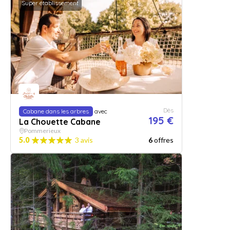
Super établissement
Dès
Cabane dans les arbres
avec
195 €
La Chouette Cabane
Pommerieux
5.0
3 avis
6
offres