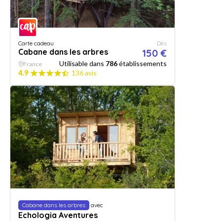
Carte cadeau
Dès
Cabane dans les arbres
150 €
Utilisable dans
786
établissements
France
4.9
136 avis
Cabane dans les arbres
avec
Echologia Aventures