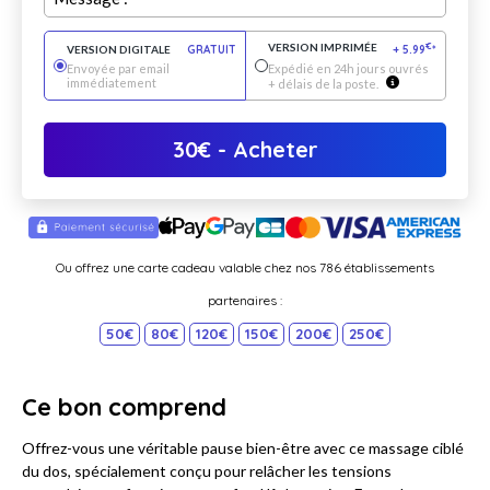
VERSION IMPRIMÉE
€
VERSION DIGITALE
GRATUIT
+
5.99
*
Envoyée par email
Expédié en 24h jours ouvrés
immédiatement
+ délais de la poste.
30
€
- Acheter
Ou offrez une carte cadeau valable chez nos 786 établissements
partenaires :
50€
80€
120€
150€
200€
250€
Ce bon comprend
Offrez-vous une véritable pause bien-être avec ce massage ciblé
du dos, spécialement conçu pour relâcher les tensions