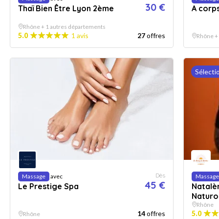
30 €
Thaï Bien Être Lyon 2ème
A corp
Rhône + 1 autres départements
5.0
1 avis
27
offres
Rhône +
Sélecti
Dès
Massage
avec
Massage
45 €
Le Prestige Spa
Natalè
Naturo
Rhône
14
offres
5.0
Rhône