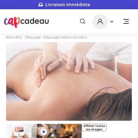
Livraison immédiate
Bien-être
Massage
Massage Caluire-et-Cuire
Afficher toutes
les images