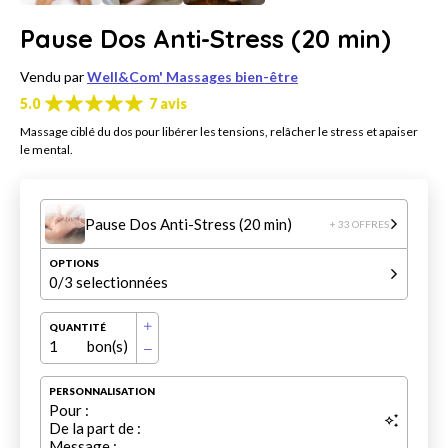
Pause Dos Anti-Stress (20 min)
Vendu par
Well&Com' Massages bien-être
5.0
7 avis
Massage ciblé du dos pour libérer les tensions, relâcher le stress et apaiser
le mental.
Pause Dos Anti-Stress (20 min)
+ 33 OFFRES
OPTIONS
0
/3 selectionnées
QUANTITÉ
1
bon(s)
PERSONNALISATION
Pour :
De la part de :
Message :