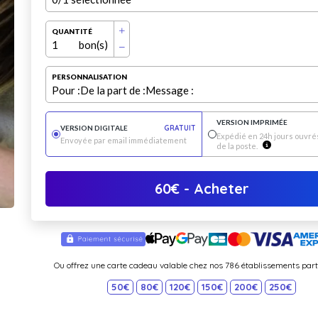
QUANTITÉ
1
bon(s)
PERSONNALISATION
Pour :
De la part de :
Message :
VERSION IMPRIMÉE
VERSION DIGITALE
GRATUIT
Expédié en 24h jours ouvrés
Envoyée par email immédiatement
de la poste.
60
€
- Acheter
Ou offrez une carte cadeau valable chez nos 786 établissements part
50€
80€
120€
150€
200€
250€