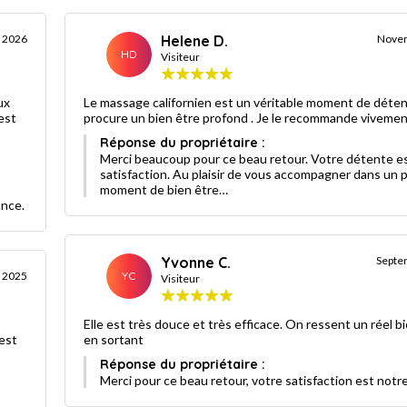
r 2026
Helene D.
Nove
HD
Visiteur
ux
Le massage californien est un véritable moment de déten
est
procure un bien être profond . Je le recommande viveme
Réponse du propriétaire :
Merci beaucoup pour ce beau retour. Votre détente e
satisfaction. Au plaisir de vous accompagner dans un 
moment de bien être…
ance.
Yvonne C.
Septe
 2025
YC
Visiteur
Elle est très douce et très efficace. On ressent un réel b
en sortant
Réponse du propriétaire :
Merci pour ce beau retour, votre satisfaction est notre 