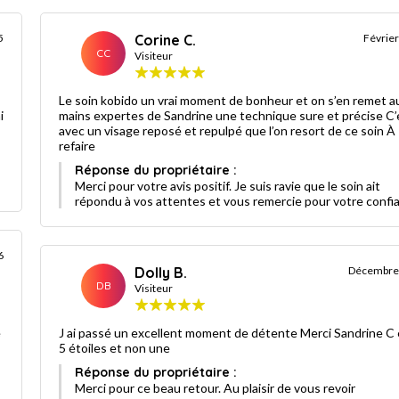
5
Corine C.
Févrie
CC
Visiteur
Le soin kobido un vrai moment de bonheur et on s’en remet a
mains expertes de Sandrine une technique sure et précise C’
avec un visage reposé et repulpé que l’on resort de ce soin À
refaire
Réponse du propriétaire :
Merci pour votre avis positif. Je suis ravie que le soin ait
répondu à vos attentes et vous remercie pour votre confi
6
Dolly B.
Décembre
DB
Visiteur
e
J ai passé un excellent moment de détente Merci Sandrine C est
5 étoiles et non une
Réponse du propriétaire :
Merci pour ce beau retour. Au plaisir de vous revoir