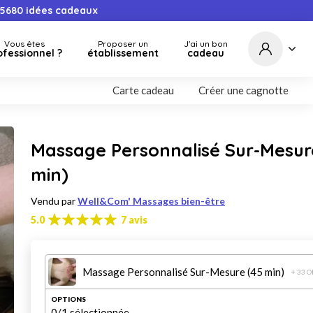
5680
idées cadeaux
Vous êtes
Proposer un
J'ai un bon
ofessionnel ?
établissement
cadeau
Carte cadeau
Créer une cagnotte
Massage Personnalisé Sur-Mesur
min)
Vendu par
Well&Com' Massages bien-être
5.0
7 avis
Massage Personnalisé Sur-Mesure (45 min)
+ 33 
OPTIONS
0
/1 sélectionnée