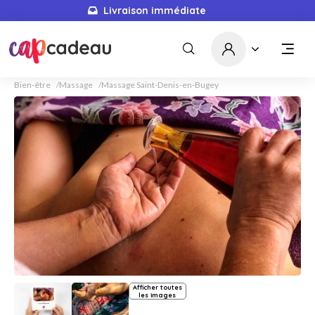
Livraison immédiate
Bien-être
Massage
Massage Saint-Denis-en-Bugey
Afficher toutes
les images