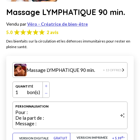
Massage LYMPHATIQUE 90 min.
Vendu par
Véro - Créatrice de bien-être
5.0
2 avis
Des bienfaits sur la circulation et les défenses immunitaires pour rester en
pleine santé.
Massage LYMPHATIQUE 90 min.
+ 13 OFFRES
QUANTITÉ
1
bon(s)
PERSONNALISATION
Pour :
De la part de :
Message :
VERSION IMPRIMÉE
€
VERSION DIGITALE
GRATUIT
+
5.99
*