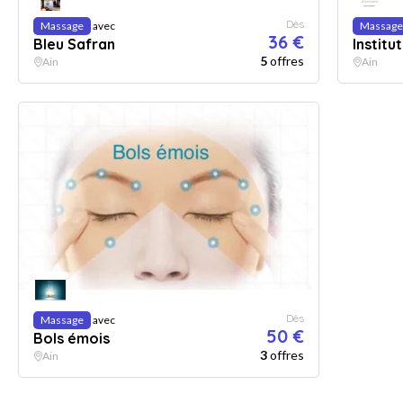
Dès
Massage
avec
Massage
36 €
Bleu Safran
Institu
5
offres
Ain
Ain
Dès
Massage
avec
50 €
Bols émois
3
offres
Ain