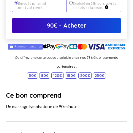
Envoyée par email
Expédié en 24h jours ouvrés
immédiatement
+ délais de la poste.
90
€
- Acheter
Ou offrez une carte cadeau valable chez nos 786 établissements
partenaires :
50€
80€
120€
150€
200€
250€
Ce bon comprend
Un massage lymphatique de 90 minutes.