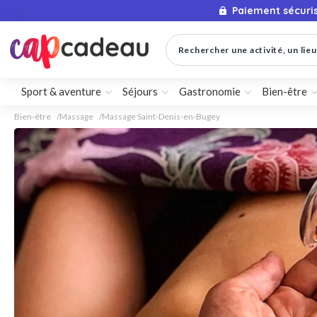
Paiement sécuri
Rechercher une activité, un lieu 
Sport & aventure
Séjours
Gastronomie
Bien-être
Bien-être
Massage
Massage Saint-Denis-en-Bugey