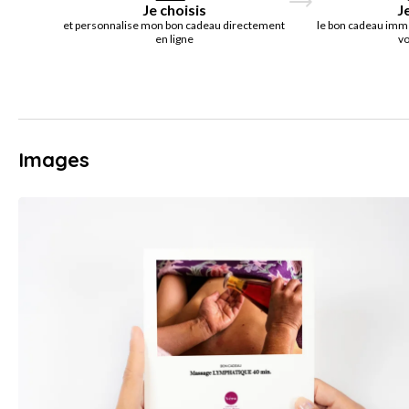
Je choisis
J
et personnalise mon bon cadeau directement
le bon cadeau imm
en ligne
vo
Images