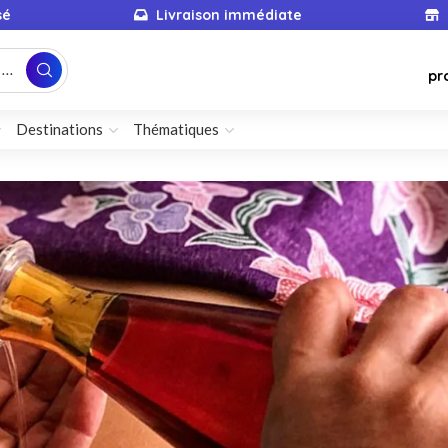
sé
Livraison immédiate
...
pr
Destinations
Thématiques