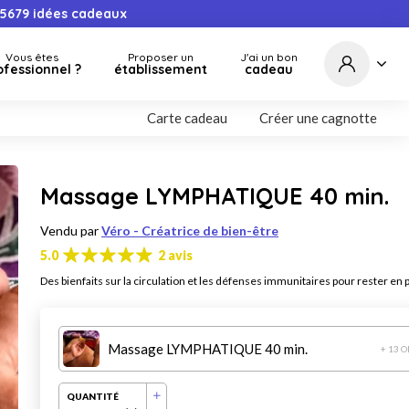
5679
idées cadeaux
Vous êtes
Proposer un
J'ai un bon
ofessionnel ?
établissement
cadeau
Carte cadeau
Créer une cagnotte
Massage LYMPHATIQUE 40 min.
Vendu par
Véro - Créatrice de bien-être
5.0
2 avis
Des bienfaits sur la circulation et les défenses immunitaires pour rester en 
Massage LYMPHATIQUE 40 min.
+ 13 
QUANTITÉ