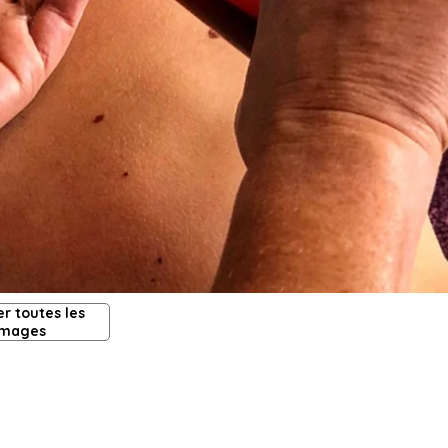
er toutes les
images