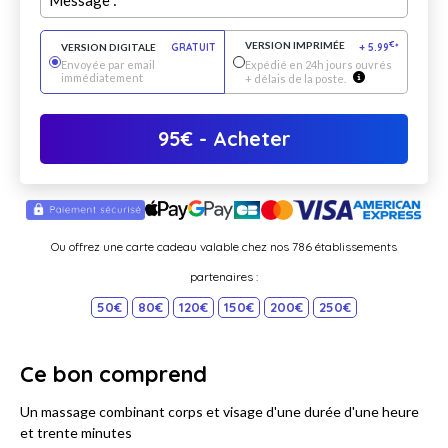
Message :
VERSION IMPRIMÉE
€
VERSION DIGITALE
GRATUIT
+
5.99
*
Envoyée par email
Expédié en 24h jours ouvrés
immédiatement
+ délais de la poste.
95
€
- Acheter
Ou offrez une carte cadeau valable chez nos 786 établissements
partenaires :
50€
80€
120€
150€
200€
250€
Ce bon comprend
Un massage combinant corps et visage d'une durée d'une heure
et trente minutes