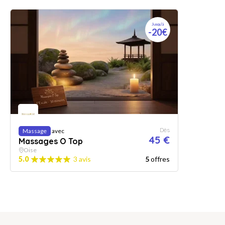
Jusqu'à
-20€
Dès
Massage
avec
45 €
Massages O Top
Oise
5.0
3 avis
5
offres