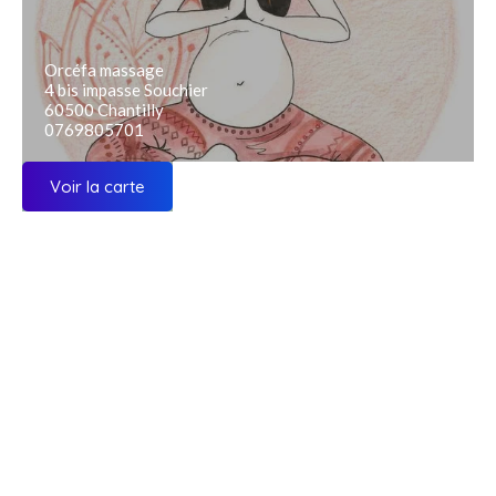
Orcéfa massage
4 bis impasse Souchier
60500 Chantilly
0769805701
Voir la carte