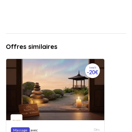
Offres similaires
Jusqu'à
-20€
Dès
Massage
avec