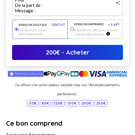
De la part de :
Message :
VERSION IMPRIMÉE
€
VERSION DIGITALE
GRATUIT
+
5.99
*
Envoyée par email
Expédié en 24h jours ouvrés
immédiatement
+ délais de la poste.
200
€
- Acheter
Ou offrez une carte cadeau valable chez nos 786 établissements
partenaires :
50€
80€
120€
150€
200€
250€
Ce bon comprend
3 massages future maman