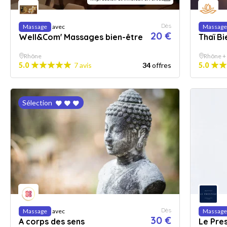
Dès
Massage
avec
Massage
20 €
Well&Com' Massages bien-être
Thaï B
Rhône
Rhône +
5.0
7 avis
34
offres
5.0
Sélection
Dès
Massage
avec
Massage
30 €
A corps des sens
Le Pre