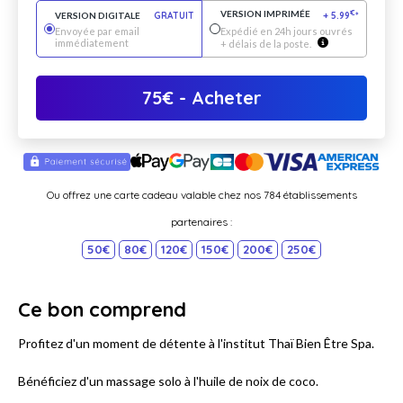
VERSION IMPRIMÉE
€
VERSION DIGITALE
GRATUIT
+
5.99
*
Envoyée par email
Expédié en 24h jours ouvrés
immédiatement
+ délais de la poste.
75
€
- Acheter
Ou offrez une carte cadeau valable chez nos 784 établissements
partenaires :
50€
80€
120€
150€
200€
250€
Ce bon comprend
Profitez d'un moment de détente à l'institut Thaï Bien Être Spa.
Bénéficiez d'un massage solo à l'huile de noix de coco.