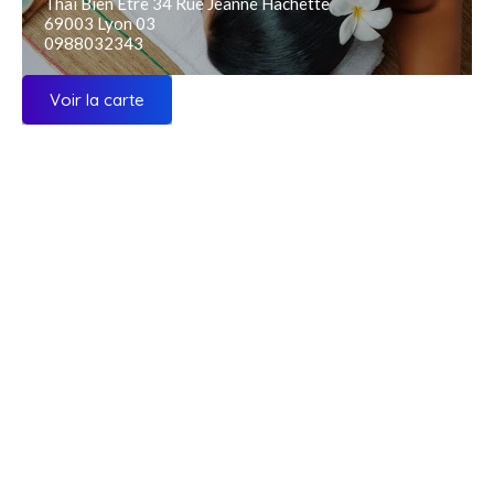
Thaï Bien Être 34 Rue Jeanne Hachette
69003 Lyon 03
0988032343
Voir la carte