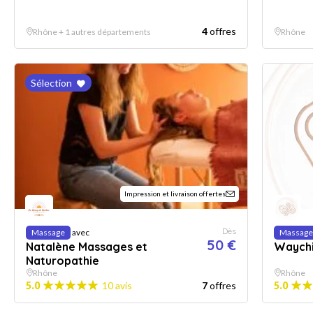
4
offres
Rhône + 1 autres départements
Rhône
Sélection
Impression et livraison offertes
Dès
Massage
avec
Massage
50 €
Natalène Massages et
Waych
Naturopathie
Rhône
Rhône
5.0
10 avis
7
offres
5.0