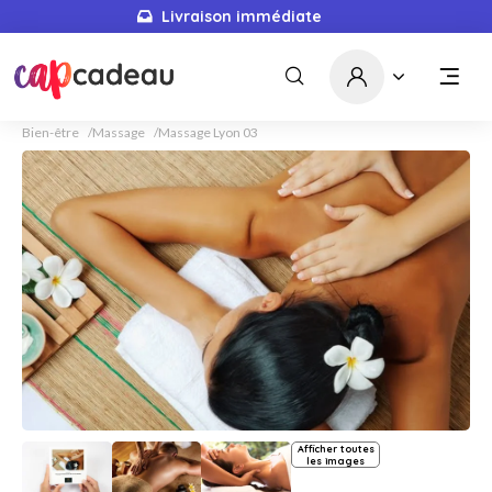
Livraison immédiate
Bien-être
Massage
Massage Lyon 03
Afficher toutes
les images