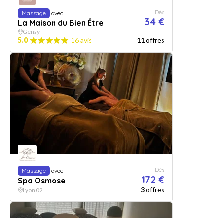
Dès
Massage
avec
34 €
La Maison du Bien Être
Genay
5.0
16 avis
11
offres
Dès
Massage
avec
172 €
Spa Osmose
3
offres
Lyon 02