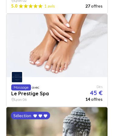
Lyon 02
5.0
1 avis
27
offres
Dès
Massage
avec
45 €
Le Prestige Spa
14
offres
Lyon 06
Sélection