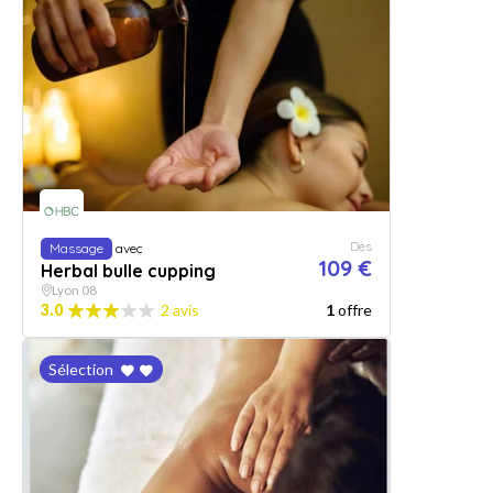
Dès
Massage
avec
109 €
Herbal bulle cupping
Lyon 08
3.0
2 avis
1
offre
Sélection