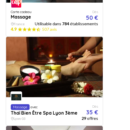
Carte cadeau
Dès
Massage
50 €
Utilisable dans
784
établissements
France
4.9
507 avis
Dès
Massage
avec
35 €
Thaï Bien Être Spa Lyon 3ème
29
offres
Lyon 03