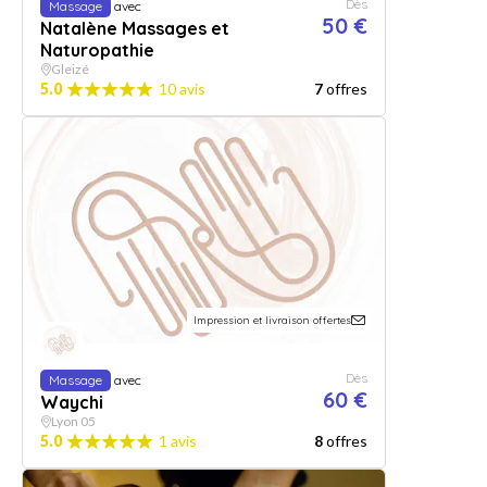
Dès
Massage
avec
50 €
Natalène Massages et
Naturopathie
Gleizé
5.0
10 avis
7
offres
Impression et livraison offertes
Dès
Massage
avec
60 €
Waychi
Lyon 05
5.0
1 avis
8
offres