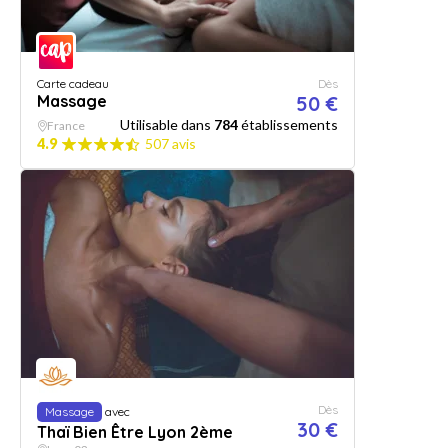
Carte cadeau
Dès
Massage
50 €
Utilisable dans
784
établissements
France
4.9
507 avis
Dès
Massage
avec
30 €
Thaï Bien Être Lyon 2ème