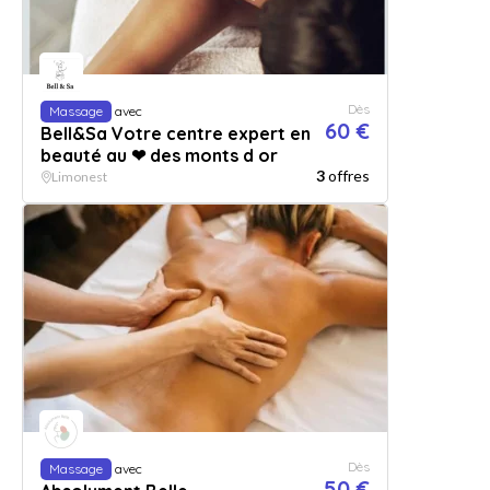
Dès
Massage
avec
60 €
Bell&Sa Votre centre expert en
beauté au ❤ des monts d or
3
offres
Limonest
Dès
Massage
avec
50 €