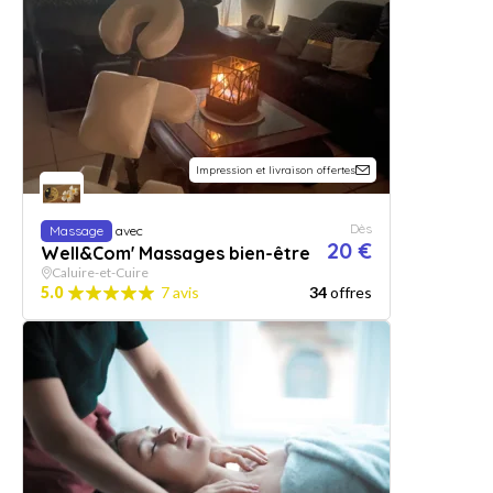
Impression et livraison offertes
Dès
Massage
avec
20 €
Well&Com' Massages bien-être
Caluire-et-Cuire
5.0
7 avis
34
offres