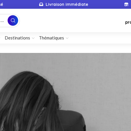
sé
Livraison immédiate
...
pr
Destinations
Thématiques