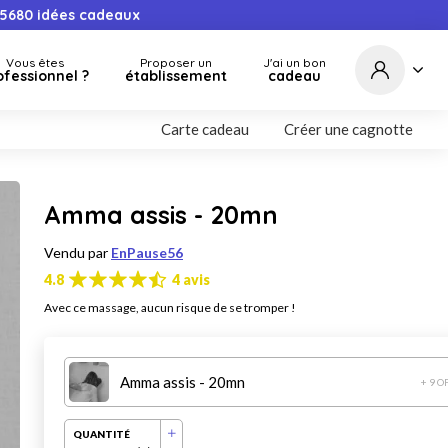
5680
idées cadeaux
Vous êtes
Proposer un
J'ai un bon
ofessionnel ?
établissement
cadeau
Carte cadeau
Créer une cagnotte
Amma assis - 20mn
Vendu par
EnPause56
4.8
4 avis
Avec ce massage, aucun risque de se tromper !
Amma assis - 20mn
+ 9 O
QUANTITÉ