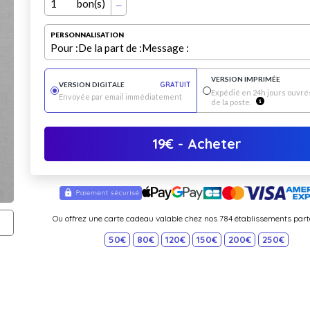
1
bon(s)
PERSONNALISATION
Pour :
De la part de :
Message :
VERSION IMPRIMÉE
VERSION DIGITALE
GRATUIT
Expédié en 24h jours ouvrés
Envoyée par email immédiatement
de la poste.
19
€
- Acheter
Ou offrez une carte cadeau valable chez nos 784 établissements part
50€
80€
120€
150€
200€
250€