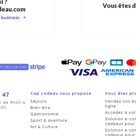
l ?
Vous êtes d
adeau.com
 business
 47
Cap cadeau vous propose
Vous êtes pr
Séjours
Vendez vos b
i de 9h00 à
ligne
h30
Bien-être
Accédez à vot
Gastronomie
Solution e-c
Sport & aventure
cadeaux pour 
Art & Culture
Solution e-c
cadeaux pour 