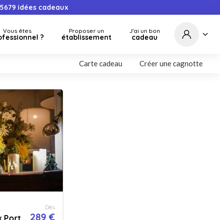
5679
idées cadeaux
Vous êtes
Proposer un
J'ai un bon
ofessionnel ?
établissement
cadeau
Carte cadeau
Créer une cagnotte
Dès
289 €
x Port