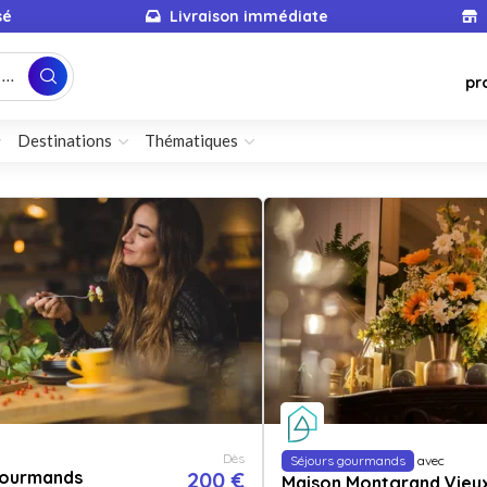
sé
Livraison immédiate
...
pr
Destinations
Thématiques
Dès
Séjours gourmands
avec
gourmands
200 €
Maison Montgrand Vieu