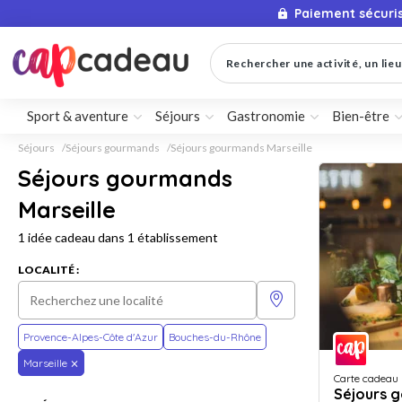
Paiement sécuri
Rechercher une activité, un lieu 
Sport & aventure
Séjours
Gastronomie
Bien-être
Séjours
Séjours gourmands
Séjours gourmands Marseille
Séjours gourmands
Marseille
1 idée cadeau dans 1 établissement
LOCALITÉ :
Provence-Alpes-Côte d'Azur
Bouches-du-Rhône
Marseille
Carte cadeau
Séjours 