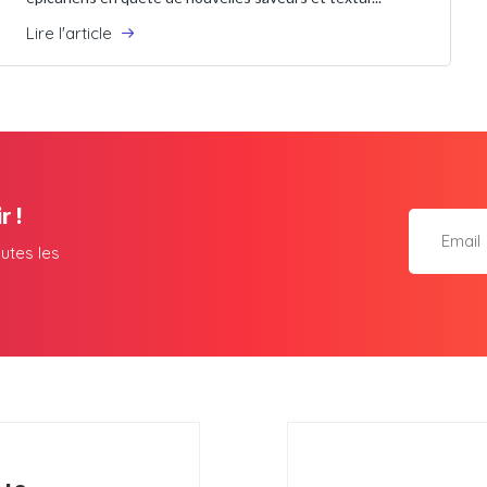
Lire l'article
r !
utes les