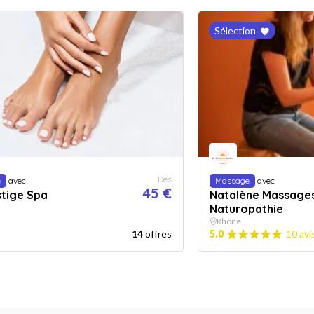
Sélection
Dès
e
avec
Massage
avec
45 €
stige Spa
Natalène Massages
Naturopathie
Rhône
14
offres
5.0
10 avi