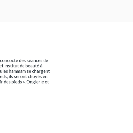
s concocte des séances de
et institut de beauté à
ormules hammam se chargent
eds, ils seront choyés en
r des pieds ». Onglerie et