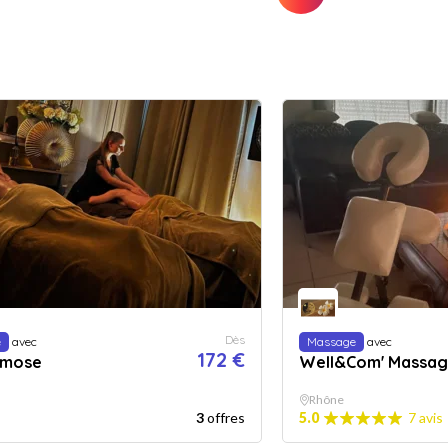
Dès
e
avec
Massage
avec
172 €
smose
Well&Com' Massage
Rhône
3
offres
5.0
7 avis