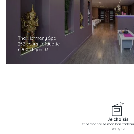
Thai Harmony Spa
252 cours Lafayette
69003 Lyon 03
Je choisis
et personnalise mon bon cadeau
en ligne