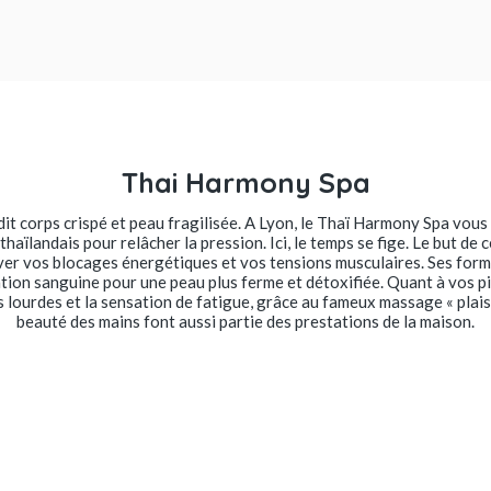
Thai Harmony Spa
dit corps crispé et peau fragilisée. A Lyon, le Thaï Harmony Spa vou
haïlandais pour relâcher la pression. Ici, le temps se fige. Le but de c
lever vos blocages énergétiques et vos tensions musculaires. Ses f
ation sanguine pour une peau plus ferme et détoxifiée. Quant à vos pi
 lourdes et la sensation de fatigue, grâce au fameux massage « plaisi
beauté des mains font aussi partie des prestations de la maison.