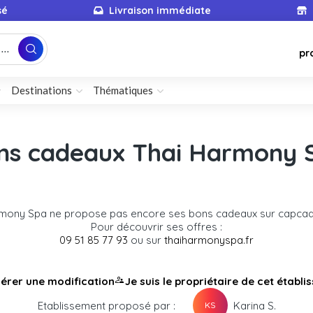
sé
Livraison immédiate
...
pr
Destinations
Thématiques
ns cadeaux Thai Harmony 
rmony Spa ne propose pas encore ses bons cadeaux sur capca
Pour découvrir ses offres :
09 51 85 77 93
ou sur
thaiharmonyspa.fr
érer une modification
Je suis le propriétaire de cet établ
Etablissement proposé par :
Karina S.
KS