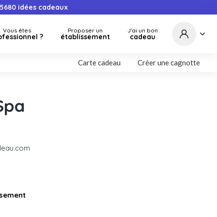
5680
idées cadeaux
Vous êtes
Proposer un
J'ai un bon
ofessionnel ?
établissement
cadeau
Carte cadeau
Créer une cagnotte
Spa
deau.com
issement