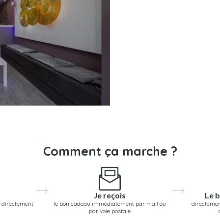
Comment ça marche ?
Je reçois
Le b
 directement
le bon cadeau immédiatement par mail ou
directemen
par voie postale