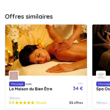
Offres similaires
Dès
Massage
avec
Massag
34 €
La Maison du Bien Être
Spa O
Rhône
5.0
16 avis
11
offres
Rhône