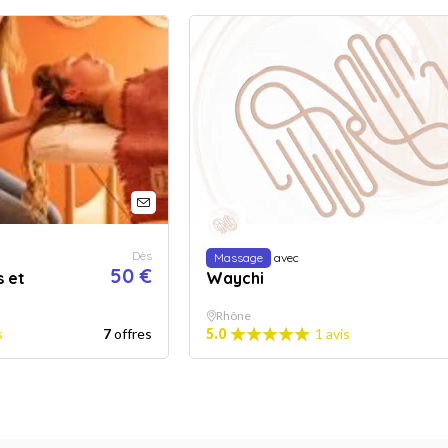
Dès
Massage
avec
50 €
 et
Waychi
Rhône
s
7
offres
5.0
1 avis