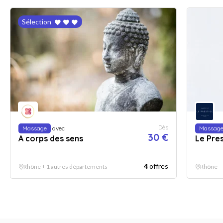
Sélection
Dès
Massage
avec
Massag
30 €
A corps des sens
Le Pre
4
offres
Rhône + 1 autres départements
Rhône