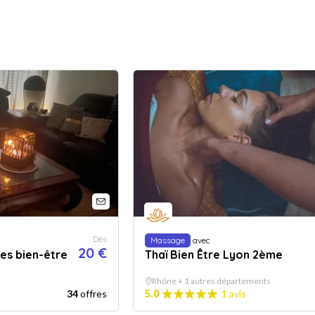
Dès
Massage
avec
20 €
s bien-être
Thaï Bien Être Lyon 2ème
Rhône + 1 autres départements
34
offres
5.0
1 avis