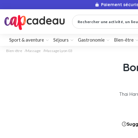
Paiement sécuri
Rechercher une activité, un lieu 
Sport & aventure
Séjours
Gastronomie
Bien-être
Bien-être
Massage
Massage Lyon 03
Bo
Thai Ha
Sugg