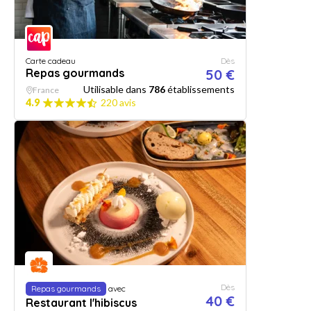
Carte cadeau
Dès
Repas gourmands
50 €
Utilisable dans
786
établissements
France
4.9
220 avis
Dès
Repas gourmands
avec
40 €
Restaurant l'hibiscus