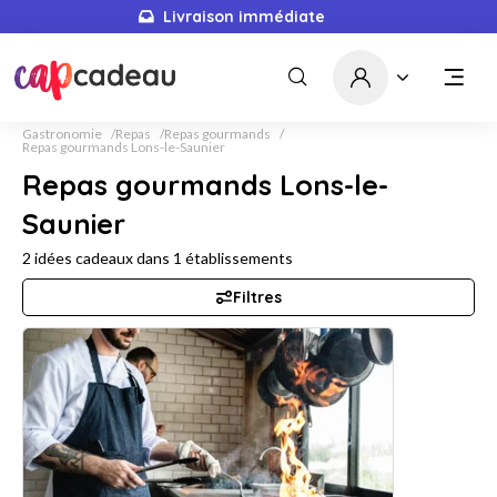
Livraison immédiate
Gastronomie
Repas
Repas gourmands
Repas gourmands Lons-le-Saunier
Repas gourmands Lons-le-
Saunier
2
idées cadeaux dans
1
établissements
Filtres