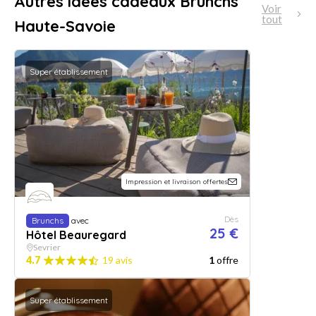
Autres idées cadeaux Brunchs
Voir
tout
Haute-Savoie
Super établissement
Impression et livraison offertes
Dès
Brunchs
avec
25 €
Hôtel Beauregard
Sevrier
4.7
19 avis
1
offre
Super établissement