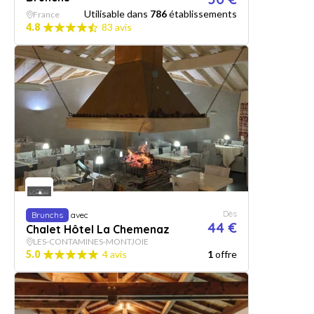
Utilisable dans
786
établissements
France
4.8
83 avis
Dès
Brunchs
avec
44 €
Chalet Hôtel La Chemenaz
LES-CONTAMINES-MONTJOIE
5.0
4 avis
1
offre