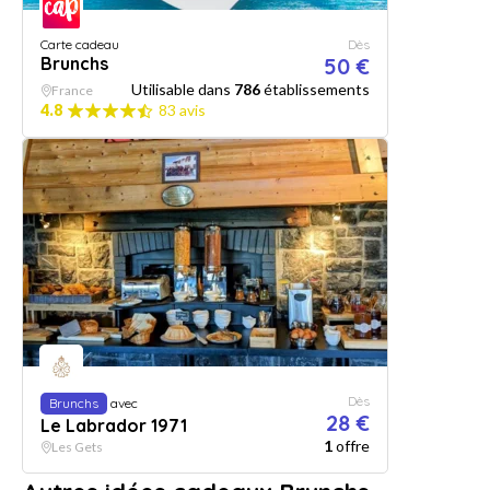
Carte cadeau
Dès
Brunchs
50 €
Utilisable dans
786
établissements
France
4.8
83 avis
Dès
Brunchs
avec
28 €
Le Labrador 1971
1
offre
Les Gets