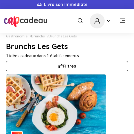
Livraison immédiate
Gastronomie
Brunchs
Brunchs Les Gets
Brunchs Les Gets
1
idées cadeaux dans
1
établissements
Filtres