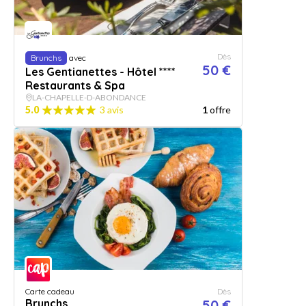
Dès
Brunchs
avec
50 €
Les Gentianettes - Hôtel ****
Restaurants & Spa
LA-CHAPELLE-D-ABONDANCE
5.0
3 avis
1
offre
Carte cadeau
Dès
Brunchs
50 €