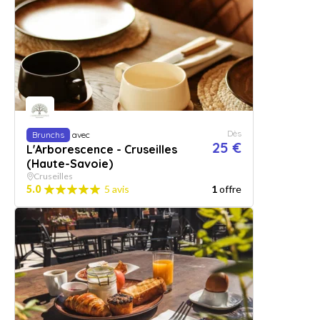
Dès
Brunchs
avec
25 €
L'Arborescence - Cruseilles
(Haute-Savoie)
Cruseilles
5.0
5 avis
1
offre