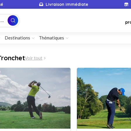
sé
Livraison immédiate
...
pr
Destinations
Thématiques
Tronchet
Voir tout