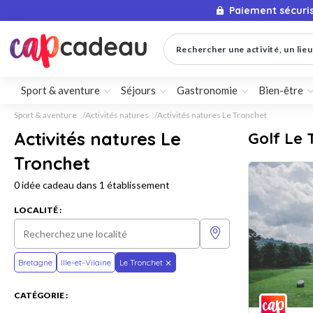
Paiement sécuri
Rechercher une activité, un lieu 
Sport & aventure
Séjours
Gastronomie
Bien-être
Sport & aventure
Activités natures
Activités natures Le Tronchet
Activités natures Le
Golf Le 
Tronchet
0 idée cadeau dans 1 établissement
LOCALITÉ :
Bretagne
Ille-et-Vilaine
Le Tronchet
CATÉGORIE :