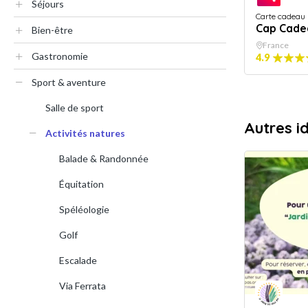
Séjours
Carte cadeau
Cap Cade
Bien-être
France
Gastronomie
4.9
Sport & aventure
Salle de sport
Autres i
Activités natures
Balade & Randonnée
Équitation
Spéléologie
Golf
Escalade
Via Ferrata