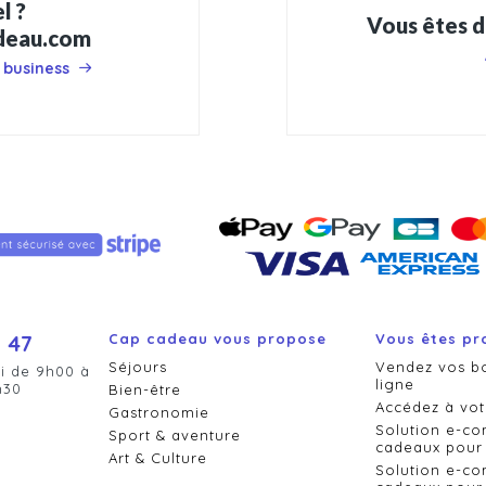
l ?
Vous êtes d
adeau.com
 business
 47
Cap cadeau vous propose
Vous êtes pr
Séjours
Vendez vos b
i de 9h00 à
ligne
h30
Bien-être
Accédez à vot
Gastronomie
Solution e-c
Sport & aventure
cadeaux pour 
Art & Culture
Solution e-c