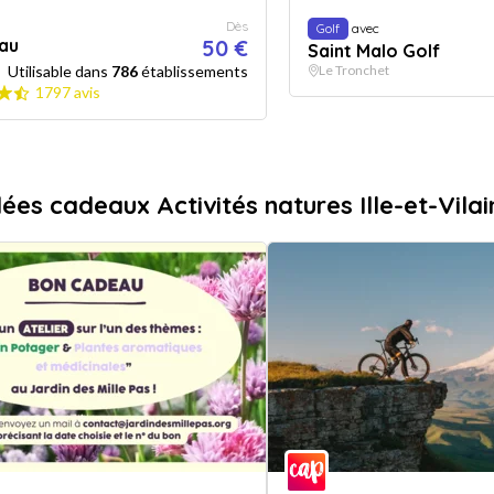
Dès
Golf
avec
au
50 €
Saint Malo Golf
Utilisable dans
786
établissements
Le Tronchet
1797 avis
dées cadeaux Activités natures Ille-et-Vilai