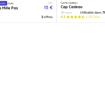
Dès
Carte cadeau
tures
avec
15 €
Cap Cadeau
 Mille Pas
Utilisable dans
7
France
3
offres
4.9
1797 avis