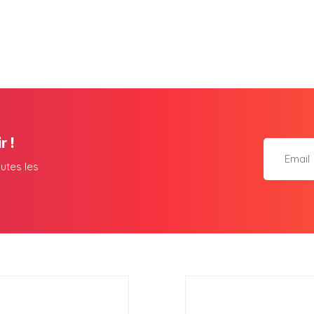
r !
utes les