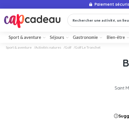
Paiement sécuri
Rechercher une activité, un lieu 
Sport & aventure
Séjours
Gastronomie
Bien-être
Sport & aventure
Activités natures
Golf
Golf Le Tronchet
B
Saint 
Sugg