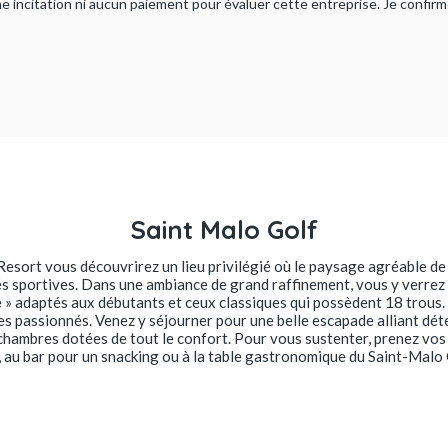
ucune incitation ni aucun paiement pour évaluer cette entreprise. Je confi
Saint Malo Golf
esort vous découvrirez un lieu privilégié où le paysage agréable de
és sportives. Dans une ambiance de grand raffinement, vous y verrez 
e » adaptés aux débutants et ceux classiques qui possèdent 18 trous.
es passionnés. Venez y séjourner pour une belle escapade alliant dét
hambres dotées de tout le confort. Pour vous sustenter, prenez vos 
, au bar pour un snacking ou à la table gastronomique du Saint-Malo