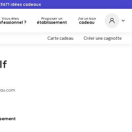
5671
idées cadeaux
Vous êtes
Proposer un
J'ai un bon
ofessionnel ?
établissement
cadeau
Carte cadeau
Créer une cagnotte
lf
eau.com
issement