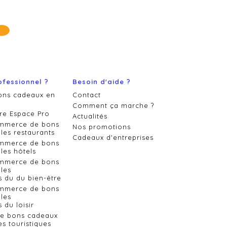
ofessionnel ?
Besoin d'aide ?
ons cadeaux en
Contact
Comment ça marche ?
re Espace Pro
Actualités
ommerce de bons
Nos promotions
les restaurants
Cadeaux d'entreprises
ommerce de bons
les hôtels
ommerce de bons
les
s du du bien-être
ommerce de bons
les
 du loisir
de bons cadeaux
es touristiques