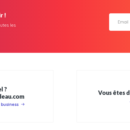
r !
utes les
l ?
Vous êtes d
adeau.com
 business