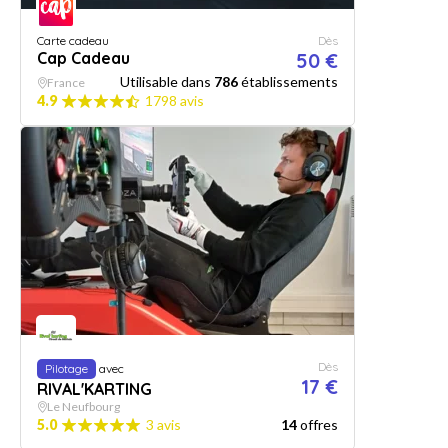
Carte cadeau
Dès
Cap Cadeau
50 €
Utilisable dans
786
établissements
France
4.9
1798 avis
Dès
Pilotage
avec
17 €
RIVAL'KARTING
Le Neufbourg
5.0
3 avis
14
offres