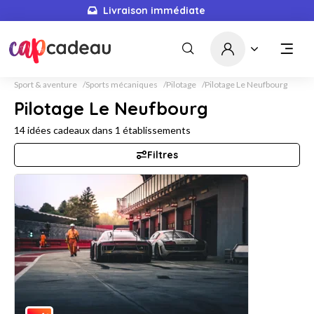
Livraison immédiate
Sport & aventure
Sports mécaniques
Pilotage
Pilotage Le Neufbourg
Pilotage Le Neufbourg
14
idées cadeaux dans
1
établissements
Filtres