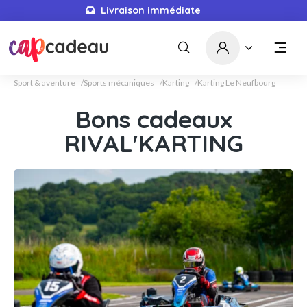
Livraison immédiate
Sport & aventure
Sports mécaniques
Karting
Karting Le Neufbourg
Bons cadeaux
RIVAL'KARTING