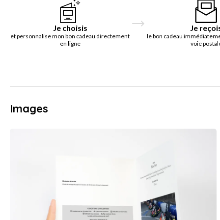
Je choisis
Je reçoi
et personnalise mon bon cadeau directement
le bon cadeau immédiatemen
en ligne
voie postal
Images