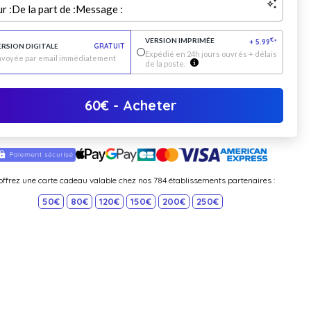
r :
De la part de :
Message :
VERSION IMPRIMÉE
€
+
5.99
*
ERSION DIGITALE
GRATUIT
Expédié en 24h jours ouvrés + délais
nvoyée par email immédiatement
de la poste.
60
€
- Acheter
offrez une carte cadeau valable chez nos 784 établissements partenaires :
50€
80€
120€
150€
200€
250€