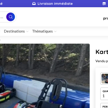
sé
Livraison immédiate
...
pr
Destinations
Thématiques
n
Kart
Vendu 
QUA
1
PER