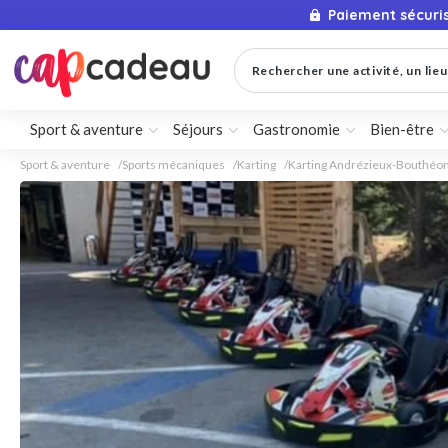
Paiement sécuri
Rechercher une activité, un lieu 
Sport & aventure
Séjours
Gastronomie
Bien-être
Sport & aventure
Sports mécaniques
Karting
Karting Andrézieux-Bouthéo