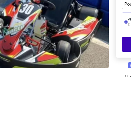
Pou
V
E
Ou 