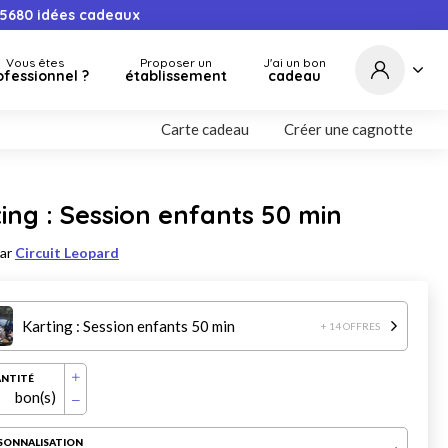
5680
idées cadeaux
Vous êtes
Proposer un
J'ai un bon
ofessionnel ?
établissement
cadeau
Carte cadeau
Créer une cagnotte
ing : Session enfants 50 min
par
Circuit Leopard
Karting : Session enfants 50 min
+ 14 OFFRES
NTITÉ
bon(s)
SONNALISATION