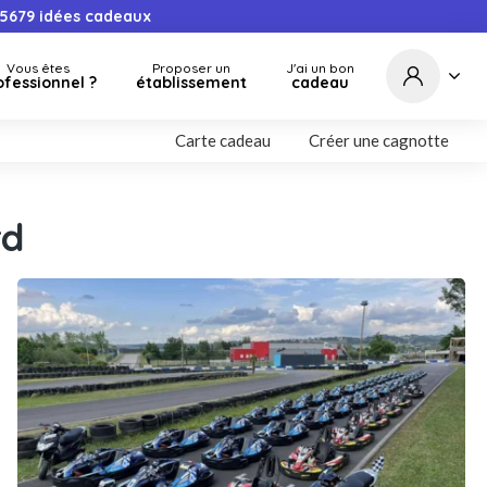
5679
idées cadeaux
Vous êtes
Proposer un
J'ai un bon
ofessionnel ?
établissement
cadeau
Carte cadeau
Créer une cagnotte
rd