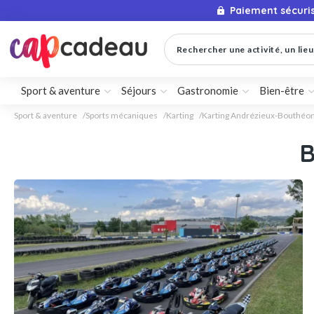
Paiement sécuri
Rechercher une activité, un lieu 
Sport & aventure
Séjours
Gastronomie
Bien-être
Sport & aventure
Sports mécaniques
Karting
Karting Andrézieux-Bouthéo
B