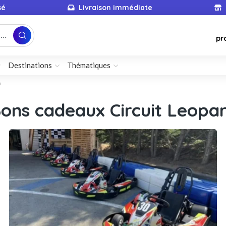
sé
Livraison immédiate
...
pr
Destinations
Thématiques
n
ons cadeaux Circuit Leopa