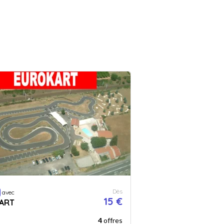
Dès
avec
15 €
ART
4
offres