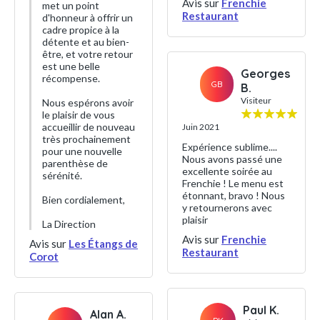
Avis sur
Frenchie
met un point
Restaurant
d'honneur à offrir un
cadre propice à la
détente et au bien-
être, et votre retour
est une belle
Georges
récompense.
GB
B.
Visiteur
Nous espérons avoir
le plaisir de vous
accueillir de nouveau
Juin 2021
très prochainement
Expérience sublime....
pour une nouvelle
Nous avons passé une
parenthèse de
excellente soirée au
sérénité.
Frenchie ! Le menu est
étonnant, bravo ! Nous
Bien cordialement,
y retournerons avec
plaisir
La Direction
Avis sur
Frenchie
Avis sur
Les Étangs de
Restaurant
Corot
Paul K.
Alan A.