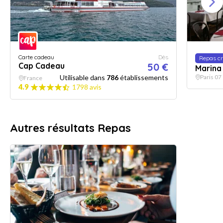
Carte cadeau
Dès
Repas cr
Cap Cadeau
50 €
Marina 
Utilisable dans
786
établissements
Paris 07
France
4.9
1798 avis
Autres résultats Repas