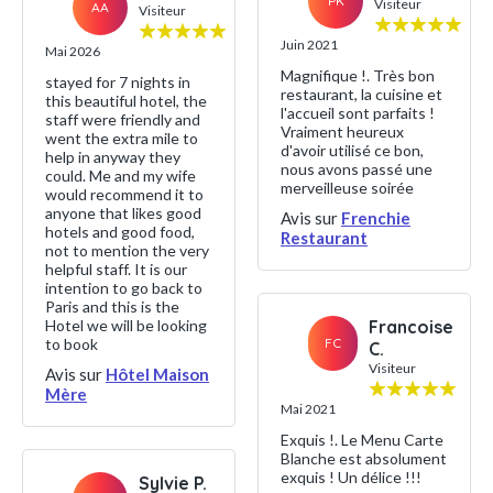
PK
Visiteur
AA
Visiteur
Juin 2021
Mai 2026
Magnifique !. Très bon
stayed for 7 nights in
restaurant, la cuisine et
this beautiful hotel, the
l'accueil sont parfaits !
staff were friendly and
Vraiment heureux
went the extra mile to
d'avoir utilisé ce bon,
help in anyway they
nous avons passé une
could. Me and my wife
merveilleuse soirée
would recommend it to
anyone that likes good
Avis sur
Frenchie
hotels and good food,
Restaurant
not to mention the very
helpful staff. It is our
intention to go back to
Paris and this is the
Hotel we will be looking
Francoise
to book
FC
C.
Visiteur
Avis sur
Hôtel Maison
Mère
Mai 2021
Exquis !. Le Menu Carte
Blanche est absolument
exquis ! Un délice !!!
Sylvie P.