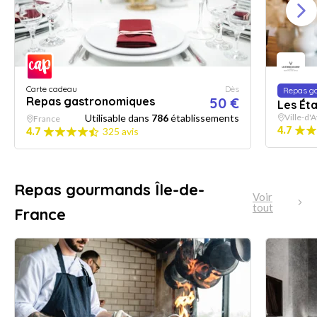
Carte cadeau
Dès
Repas g
Repas gastronomiques
50 €
Les Ét
Utilisable dans
786
établissements
Ville-d'
France
4.7
4.7
325 avis
Repas gourmands Île-de-
Voir
tout
France