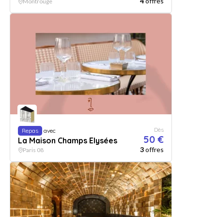
4
offres
Montrouge
Dès
Repas
avec
50 €
La Maison Champs Elysées
3
offres
Paris 08