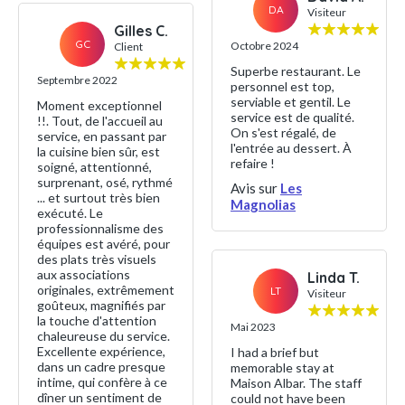
DA
Visiteur
Gilles C.
GC
Octobre 2024
Client
Superbe restaurant. Le
Septembre 2022
personnel est top,
serviable et gentil. Le
Moment exceptionnel
service est de qualité.
!!. Tout, de l'accueil au
On s'est régalé, de
service, en passant par
l'entrée au dessert. À
la cuisine bien sûr, est
refaire !
soigné, attentionné,
surprenant, osé, rythmé
Avis sur
Les
... et surtout très bien
Magnolias
exécuté. Le
professionnalisme des
équipes est avéré, pour
des plats très visuels
aux associations
Linda T.
originales, extrêmement
LT
Visiteur
goûteux, magnifiés par
la touche d'attention
Mai 2023
chaleureuse du service.
Excellente expérience,
I had a brief but
dans un cadre presque
memorable stay at
intime, qui confère à ce
Maison Albar. The staff
dîner un sentiment de
could not have been