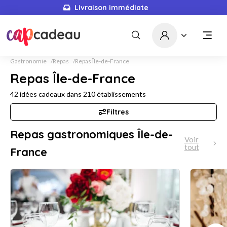
Livraison immédiate
Gastronomie
Repas
Repas Île-de-France
Repas Île-de-France
42
idées cadeaux dans
210
établissements
Filtres
Repas gastronomiques Île-de-
Voir
tout
France