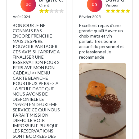
BC
DG
Client
Visiteur
Août 2024
Février 2025
BONJOUR JE NE
Excellent repas d’une
CONNAIS PAS
grande qualité avec un
ENCORE FRENCHIE
choix mets et vin
MAIS J'ESPERE
parfait. Très bonne
POUVOIR PARTAGER
accueil du personnel et
CES AVIS SI J'ARRIVE A
professionnel Je
FINALISER UNE
recommande
RESERVATION POUR 2
PERS AVE MON BON
CADEAU << MENU
CARTE BLANCHE
POUR DEUX PERS>> A
LA SEULE DATE QUE
NOUS AVONS DE
DISPONIBLE LE
19/9/24 EN DEUXIEME
SERVICE CE QUI NOUS
PARAIT MISSION
DIFFICILE VOIR
IMPOSSIBLE PUISQUE
LES RESERVATIONS
SONT BOOKEES DES