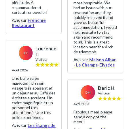
plénitude. A
more hospitable. We
recommander et
had an issue with our
surtout renouveler!
reservation and they
quickly resolved it and
Avis sur
Frenchie
gave us beautiful
Restaurant
accommodation. I would
not hesitate to stay
again and recommend
to all. This is a great
location near the Arch
Laurence
de triommph
LT
T.
Avis sur
Maison Albar
Visiteur
- Le Champs-Elysées
Août 2026
Une bulle salée
magique!! Un soin
Deric H.
visage très apaisant et
DH
un déjeuner au Café des
Visiteur
Artistes succulent. Un
cadre magnifique et un
Avril 2023
personnel très
Fabulous meal, please
attentionné. Une très
send a copy of the
belle expérience .
menu
Avis sur
Les Étangs de