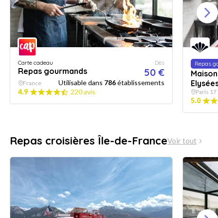
Carte cadeau
Dès
Repas g
Repas gourmands
50 €
Maison
Utilisable dans
786
établissements
Elysée
France
4.9
220 avis
Paris 17
5.0
Repas croisières Île-de-France
Voir tout