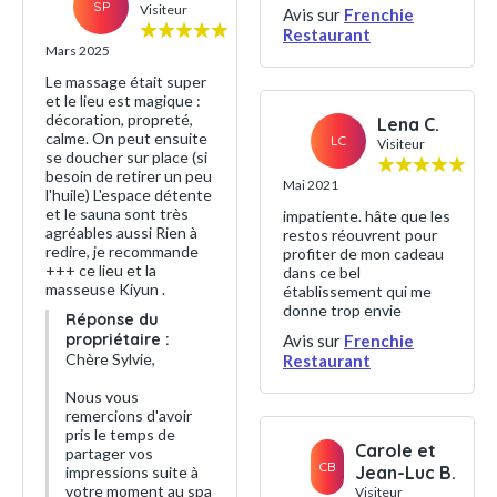
SP
Visiteur
Avis sur
Frenchie
Restaurant
Mars 2025
Le massage était super
et le lieu est magique :
décoration, propreté,
Lena C.
calme. On peut ensuite
LC
Visiteur
se doucher sur place (si
besoin de retirer un peu
Mai 2021
l'huile) L'espace détente
et le sauna sont très
impatiente. hâte que les
agréables aussi Rien à
restos réouvrent pour
redire, je recommande
profiter de mon cadeau
+++ ce lieu et la
dans ce bel
masseuse Kiyun .
établissement qui me
donne trop envie
Réponse du
propriétaire :
Avis sur
Frenchie
Chère Sylvie,
Restaurant
Nous vous
remercions d'avoir
pris le temps de
Carole et
partager vos
CB
Jean-Luc B.
impressions suite à
votre moment au spa
Visiteur