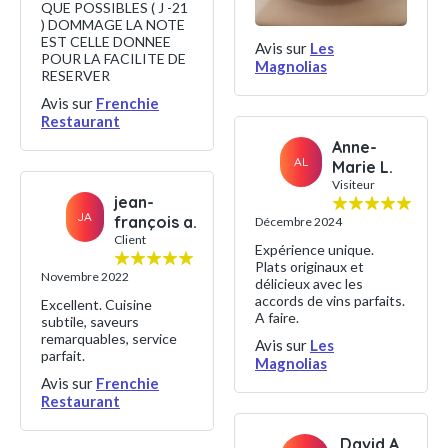
QUE POSSIBLES ( J -21
) DOMMAGE LA NOTE
EST CELLE DONNEE
Avis sur
Les
POUR LA FACILITE DE
Magnolias
RESERVER
Avis sur
Frenchie
Restaurant
Anne-
AL
Marie L.
Visiteur
jean-
JA
françois a.
Décembre 2024
Client
Expérience unique.
Plats originaux et
Novembre 2022
délicieux avec les
accords de vins parfaits.
Excellent. Cuisine
A faire.
subtile, saveurs
remarquables, service
Avis sur
Les
parfait.
Magnolias
Avis sur
Frenchie
Restaurant
David A.