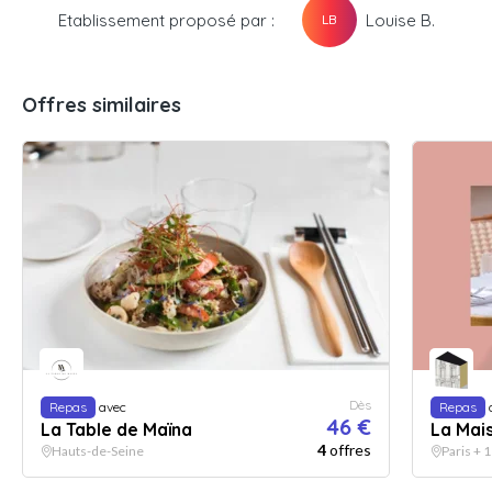
Etablissement proposé par :
Louise B.
LB
Offres similaires
Dès
Repas
avec
Repas
46 €
La Table de Maïna
La Mai
4
offres
Hauts-de-Seine
Paris + 