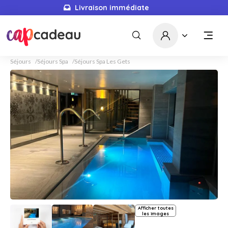
Livraison immédiate
Séjours
Séjours Spa
Séjours Spa Les Gets
Afficher toutes
les images