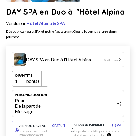
DAY SPA en Duo à l’Hôtel Alpina
Vendu par
Hôtel Alpina & SPA
Découvrez notre SPA et notre Restaurant Oxalis le temps d’une demi-
journée…
DAY SPA en Duo à l’Hôtel Alpina
+ 8 OFFRES
QUANTITÉ
1
bon(s)
PERSONNALISATION
Pour :
De la part de :
Message :
VERSION IMPRIMÉE
€
VERSION DIGITALE
GRATUIT
+
5.99
*
Envoyée par email
Expédié en 24h jours ouvrés
immédiatement
+ délais de la poste.