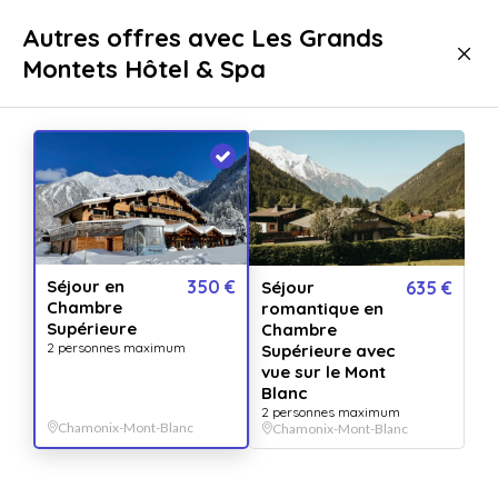
Livraison immédiate
Autres offres avec Les Grands
Montets Hôtel & Spa
Séjours
Séjours Spa
Séjours Spa Chamonix-Mont-Blanc
Top établissement
Séjour en
350 €
Séjour
635 €
Chambre
romantique en
Supérieure
Chambre
2 personnes maximum
Supérieure avec
vue sur le Mont
Blanc
2 personnes maximum
Chamonix-Mont-Blanc
Chamonix-Mont-Blanc
Afficher toutes
les images