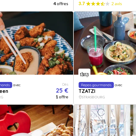
4
offres
3.7
2 avis
Dès
mands
avec
Repas gourmands
avec
25 €
teen
TZATZI
1
offre
RG
STRASBOURG