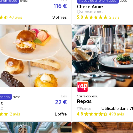
ronomiques
avec
Repas gastronomiques
avec
116 €
Chère Amie
STRASBOURG
47 avis
3
offres
5.0
2 avis
Dès
Carte cadeau
mands
avec
22 €
Repas
ie
Utilisable dans
7
RG
France
2 avis
1
offre
4.8
498 avis