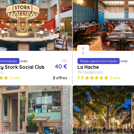
Dès
ronomiques
avec
Repas gastronomiques
avec
40 €
y Stork Social Club
La Hache
RG
STRASBOURG
3 avis
2
offres
5.0
2 avis