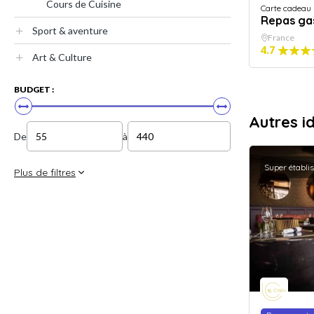
Cours de Cuisine
Carte cadeau
Repas ga
Sport & aventure
France
4.7
Art & Culture
BUDGET :
Autres i
De
à
Super établi
Plus de filtres