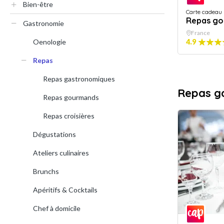
Bien-être
Carte cadeau
Repas go
Gastronomie
France
Oenologie
4.9
Repas
Repas gastronomiques
Repas g
Repas gourmands
Repas croisières
Dégustations
Ateliers culinaires
Brunchs
Apéritifs & Cocktails
Chef à domicile