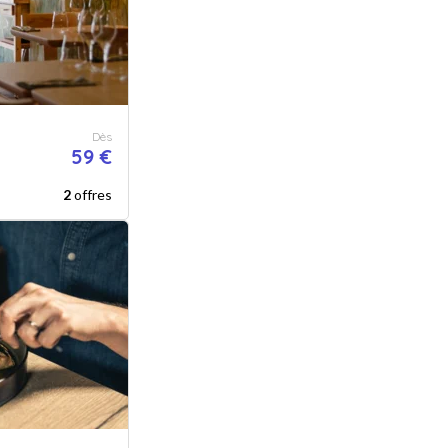
Dès
59 €
2
offres