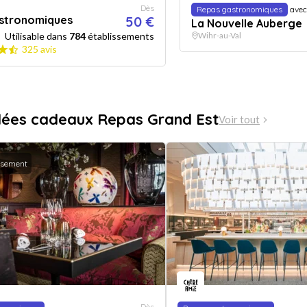
Dès
Repas gastronomiques
avec
stronomiques
50 €
La Nouvelle Auberge
Utilisable dans
784
établissements
Wihr-au-Val
325 avis
dées cadeaux Repas Grand Est
Voir tout
ssement
Dès