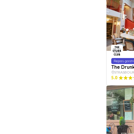
Repas gast
The Drunk
STRASBOU
5.0