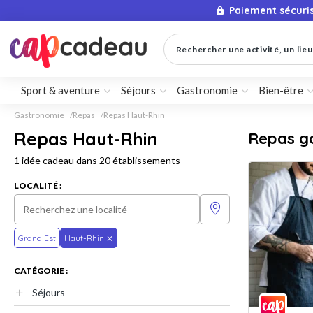
Paiement sécuri
Rechercher une activité, un lieu 
Sport & aventure
Séjours
Gastronomie
Bien-être
Gastronomie
Repas
Repas Haut-Rhin
Repas Haut-Rhin
Repas g
1 idée cadeau dans 20 établissements
LOCALITÉ :
Grand Est
Haut-Rhin
CATÉGORIE :
Séjours