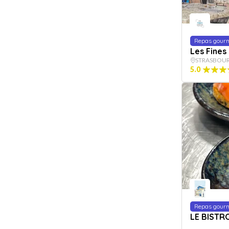
Repas gour
Les Fines
STRASBOU
5.0
Repas gour
LE BIST