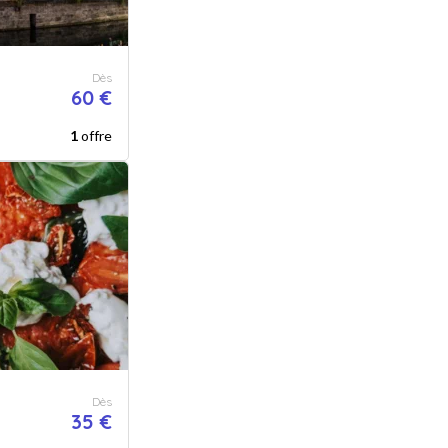
Dès
60 €
1
offre
Dès
35 €