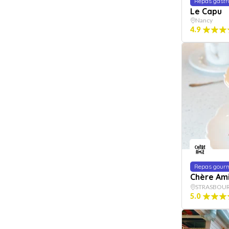
Repas gast
Le Capu
Nancy
4.9
Repas gour
Chère Am
STRASBOU
5.0