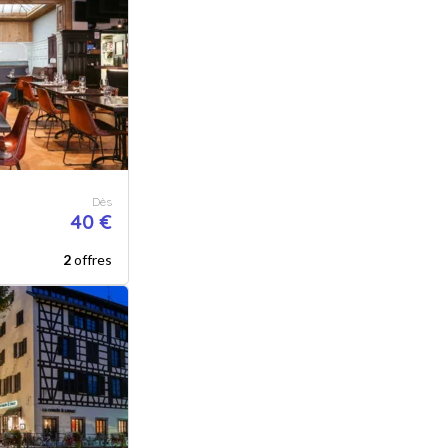
Dès
40 €
2
offres