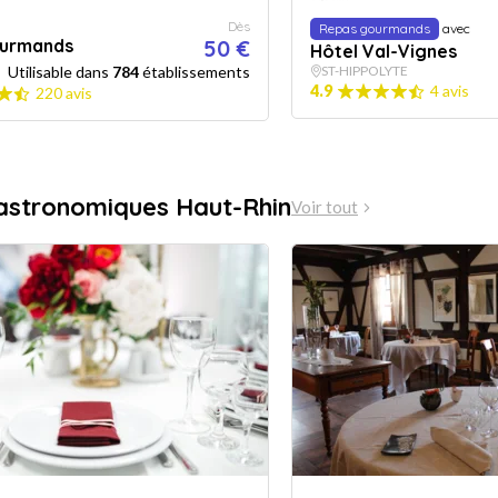
Dès
Repas gourmands
avec
urmands
50 €
Hôtel Val-Vignes
Utilisable dans
784
établissements
ST-HIPPOLYTE
4.9
4 avis
220 avis
astronomiques Haut-Rhin
Voir tout