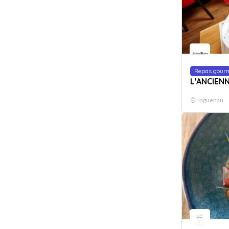
Repas gour
L'ANCIEN
Haguenau