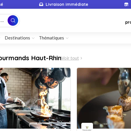
sé
Livraison immédiate
...
pr
Destinations
Thématiques
ourmands Haut-Rhin
Voir tout