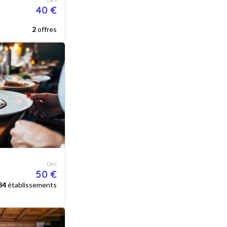
40 €
2
offres
Dès
50 €
84
établissements