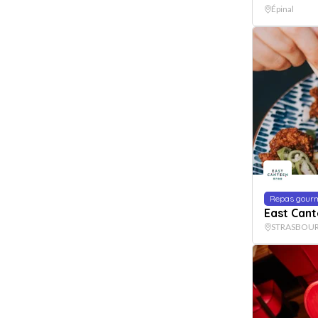
Épinal
Repas gour
East Can
STRASBOU