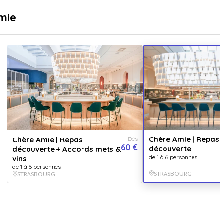
sé
Livraison immédiate
mie
...
pr
Destinations
Thématiques
ourg
Chè
Vendu 
5.0
Chère Amie | Repas
Chère Amie | Repas
Dès
60 €
découverte
découverte + Accords mets &
Brasserie
de 1 à 6 personnes
vins
l’univers 
de 1 à 6 personnes
STRASBOURG
STRASBOURG
NOM