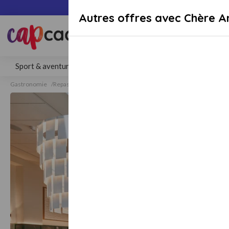
Paiement sécuri
Autres offres avec Chère A
Rechercher une activité, un lieu 
Sport & aventure
Séjours
Gastronomie
Bien-être
Gastronomie
Repas
Repas gastronomiques
Repas gastronomiques Strasb