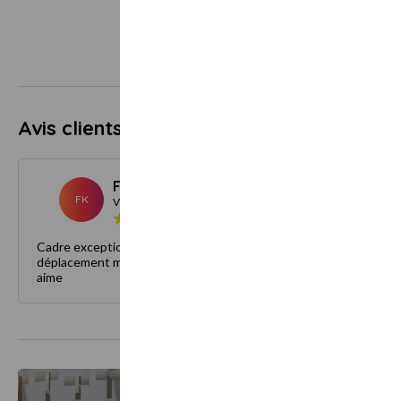
Avis clients
5.0
2 avis
Francois K.
Décembre 2023
FK
Visiteur
Cadre exceptionnel Excellente cuisine On adore et le
déplacement même de loin n’est pas un obstacle quand on
aime