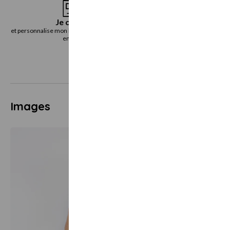
Je choisis
Je reçoi
et personnalise mon bon cadeau directement
le bon cadeau immédiatemen
en ligne
voie postal
Images