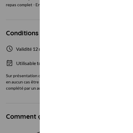
repas complet - Entrée, Plat, Dessert - ou de tout autre formule à choi
Conditions d'utilisation
Validité 12 mois
de 1 à 6 personne
Utilisable tous les jours
Sur présentation de ce bon et sur réservation. Bon à utiliser lors d'
en aucun cas être échangés contre de l'espèce. Dans le cas où le mont
complété par un autre moyen de paiement.
Comment ça marche ?