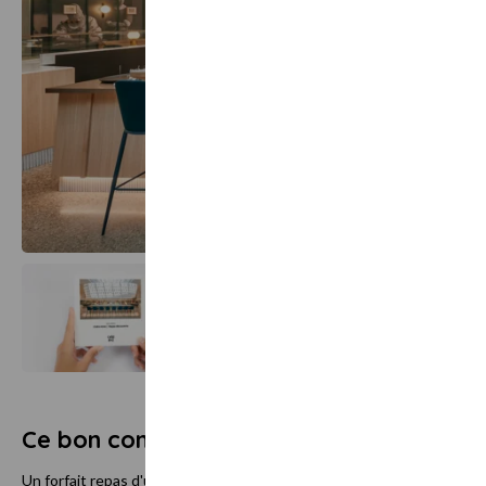
Ce bon comprend
Un forfait repas d'une valeur maximale de 40€ / bénéficiaire permet