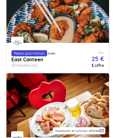
Dès
Repas gourmands
avec
25 €
East Canteen
1
offre
STRASBOURG
Impression et livraison offertes