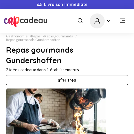
Livraison immédiate
Gastronomie
Repas
Repas gourmands
Repas gourmands Gundershoffen
Repas gourmands
Gundershoffen
2
idées cadeaux dans
1
établissements
Filtres