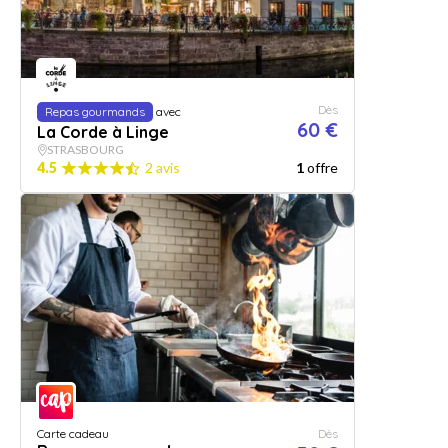
Dès
Repas gourmands
avec
60 €
La Corde à Linge
STRASBOURG
4.5
2 avis
1
offre
Carte cadeau
Dès