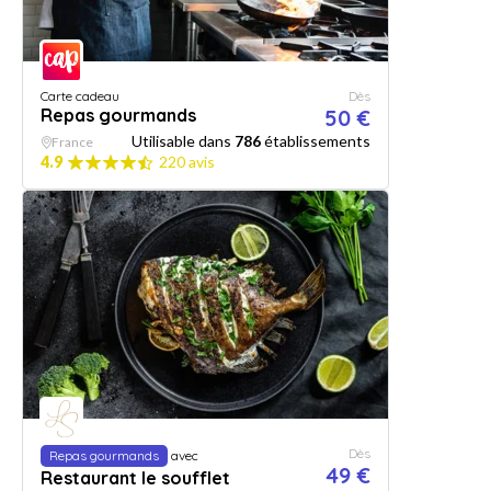
Carte cadeau
Dès
Repas gourmands
50 €
Utilisable dans
786
établissements
France
4.9
220 avis
Dès
Repas gourmands
avec
49 €
Restaurant le soufflet