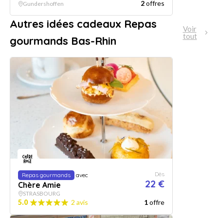
2
offres
Gundershoffen
Autres idées cadeaux Repas
Voir
tout
gourmands Bas-Rhin
Dès
Repas gourmands
avec
22 €
Chère Amie
STRASBOURG
5.0
2 avis
1
offre