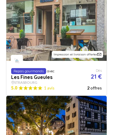
Impression et livraison offertes
Dès
Repas gourmands
avec
21 €
Les Fines Gueules
STRASBOURG
5.0
1 avis
2
offres