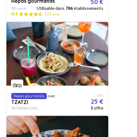
Repas gourmands
50 €
Utilisable dans
786
établissements
France
4.9
220 avis
Dès
Repas gourmands
avec
25 €
TZATZI
1
offre
STRASBOURG