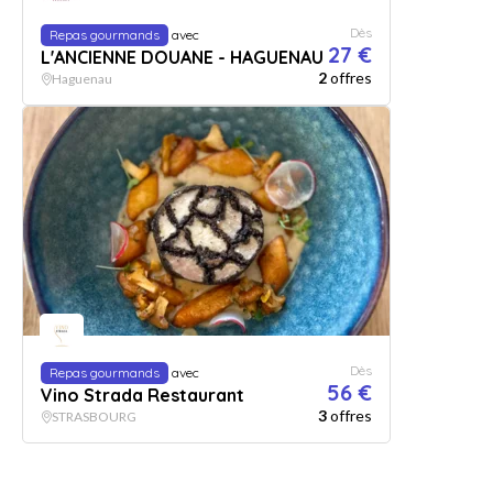
Dès
Repas gourmands
avec
27 €
L'ANCIENNE DOUANE - HAGUENAU
2
offres
Haguenau
Dès
Repas gourmands
avec
56 €
Vino Strada Restaurant
3
offres
STRASBOURG