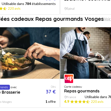
Utilisable dans
784
établissements
220 avis
Épinal
idées cadeaux Repas gourmands Vosges
Voir
Dès
Carte cadeau
mands
avec
37 €
Repas gourmands
 Brasserie
Utilisable dans
7
France
1
offre
4.9
220 avis
es-Vosges