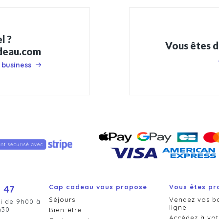
l ?
Vous êtes d
adeau.com
 business
 47
Cap cadeau vous propose
Vous êtes pr
Séjours
Vendez vos b
i de 9h00 à
ligne
h30
Bien-être
Accédez à vot