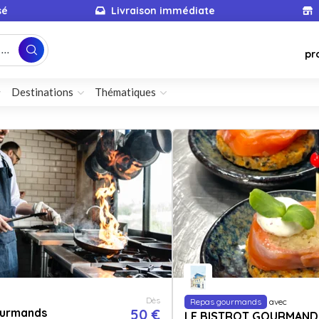
sé
Livraison immédiate
...
pr
Destinations
Thématiques
Dès
Repas gourmands
avec
urmands
50 €
LE BISTROT GOURMAND