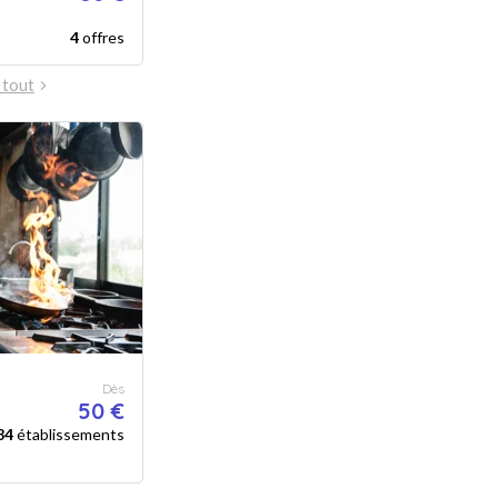
4
offres
 tout
Dès
50 €
84
établissements