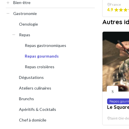
Bien-être
France
4.9
Gastronomie
Autres 
Oenologie
Repas
Repas gastronomiques
Repas gourmands
Repas croisières
Dégustations
Ateliers culinaires
Brunchs
Repas gour
Le Square
Apéritifs & Cocktails
Saint-Dié-d
Chef à domicile