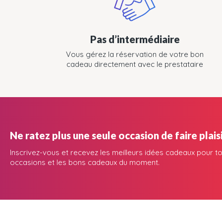
Pas d’intermédiaire
Vous gérez la réservation de votre bon
cadeau directement avec le prestataire
Ne ratez plus une seule occasion de faire plaisi
Inscrivez-vous et recevez les meilleurs idées cadeaux pour to
occasions et les bons cadeaux du moment.