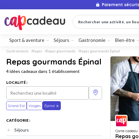
Paiement sécuri
Rechercher une activité, un lieu 
Sport & aventure
Séjours
Gastronomie
Bien-être
Gastronomie
Repas
Repas gourmands
Repas gourmands Épinal
Repas gourmands Épinal
4 idées cadeaux dans 1 établissement
LOCALITÉ :
Grand Est
Vosges
Épinal
CATÉGORIE :
Séjours
Carte cadeau
Repas go