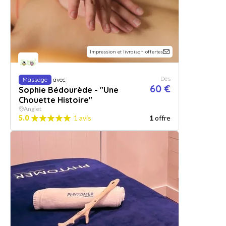
Impression et livraison offertes
Dès
Massage
avec
60 €
Sophie Bédourède - "Une
Chouette Histoire"
Anglet
5.0
1 avis
1
offre