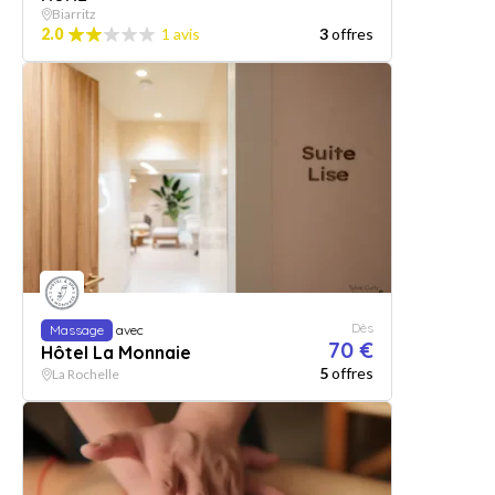
Biarritz
2.0
1 avis
3
offres
Dès
Massage
avec
70 €
Hôtel La Monnaie
5
offres
La Rochelle