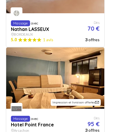
Dès
Massage
avec
70 €
Nathan LASSEUX
BORDEAUX
5.0
1 avis
3
offres
Impression et livraison offertes
Dès
Massage
avec
95 €
Hotel Point France
3
offres
Arcachon