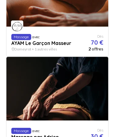
Dès
Massage
avec
70 €
AYAM Le Garçon Masseur
2
offres
Domeyrot + 1 autres villes
Dès
Massage
avec
30 €