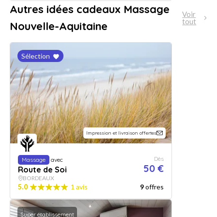
Autres idées cadeaux Massage
Voir
tout
Nouvelle-Aquitaine
Sélection
Impression et livraison offertes
Dès
Massage
avec
50 €
Route de Soi
BORDEAUX
5.0
1 avis
9
offres
Super établissement