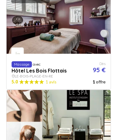
Dès
Massage
avec
95 €
Hôtel Les Bois Flottais
LE-BOIS-PLAGE-EN-RE
5.0
1 avis
1
offre