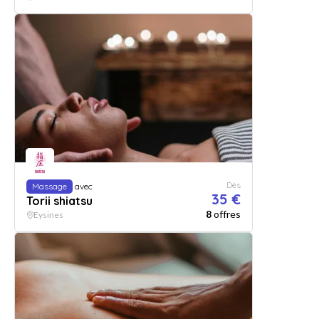
Dès
Massage
avec
35 €
Torii shiatsu
8
offres
Eysines