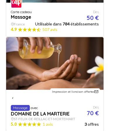
Carte cadeau
Dès
Massage
50 €
Utilisable dans
784
établissements
France
4.9
507 avis
Impression et livraison offertes
Dès
Massage
avec
70 €
DOMAINE DE LA MARTERIE
ST-FELIX-DE-REILLAC-ET-MORTEMART
5.0
1 avis
3
offres