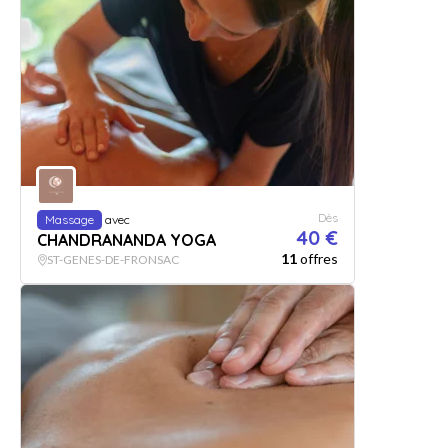
Dès
Massage
avec
40 €
CHANDRANANDA YOGA
11
offres
ST-GENES-DE-FRONSAC