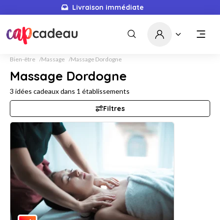
Livraison immédiate
Bien-être
Massage
Massage Dordogne
Massage Dordogne
3
idées cadeaux dans
1
établissements
Filtres