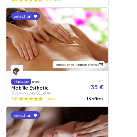
Sélection
Impression et livraison offertes
Dès
Massage
avec
35 €
Mob'Ile Esthetic
ST-PIERRE-D-OLERON
5.0
1 avis
16
offres
Sélection