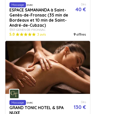
Dès
Massage
avec
40 €
ESPACE SAMANANDA à Saint-
Genès-de-Fronsac (35 min de
Bordeaux et 10 min de Saint-
André-de-Cubzac)
ST-GENES-DE-FRONSAC
5.0
3 avis
9
offres
Dès
Massage
avec
130 €
GRAND TONIC HOTEL & SPA
NUXE