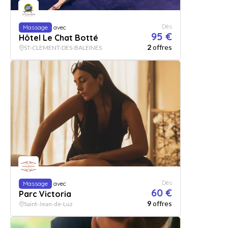
Dès
Massage
avec
95 €
Hôtel Le Chat Botté
2
offres
ST-CLEMENT-DES-BALEINES
Dès
Massage
avec
60 €
Parc Victoria
9
offres
Saint-Jean-de-Luz