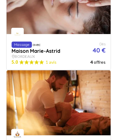
Dès
Massage
avec
40 €
Maison Marie-Astrid
BORDEAUX
5.0
1 avis
4
offres