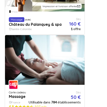
Impression et livraison offertes
Dès
Massage
avec
160 €
Château du Palanquey & spa
1
offre
Sainte-Colombe
Carte cadeau
Dès
Massage
50 €
Utilisable dans
784
établissements
France
4.9
507 avis