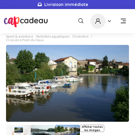
Livraison immédiate
Sport & aventure
Activités aquatiques
Croisière
Croisière Pont-de-Vaux
Afficher toutes
les images