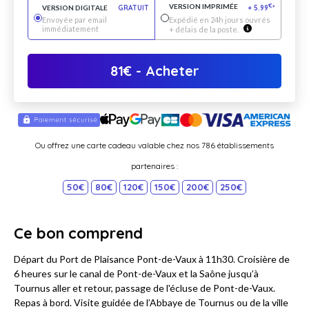
VERSION IMPRIMÉE
€
VERSION DIGITALE
GRATUIT
+
5.99
*
Envoyée par email
Expédié en 24h jours ouvrés
immédiatement
+ délais de la poste.
81
€
- Acheter
Ou offrez une carte cadeau valable chez nos 786 établissements
partenaires :
50€
80€
120€
150€
200€
250€
Ce bon comprend
Départ du Port de Plaisance Pont-de-Vaux à 11h30. Croisière de
6 heures sur le canal de Pont-de-Vaux et la Saône jusqu’à
Tournus aller et retour, passage de l'écluse de Pont-de-Vaux.
Repas à bord. Visite guidée de l’Abbaye de Tournus ou de la ville