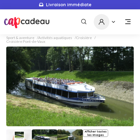
Livraison immédiate
Sport & aventure
Activités aquatiques
Croisière
Croisière Pont-de-Vaux
Afficher toutes
les images