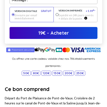
VERSION IMPRIMÉE
€
VERSION DIGITALE
GRATUIT
+
5.99
*
Envoyée par email
Expédié en 24h jours ouvrés
immédiatement
+ délais de la poste.
19
€
- Acheter
Ou offrez une carte cadeau valable chez nos 786 établissements
partenaires :
50€
80€
120€
150€
200€
250€
Ce bon comprend
Départ du Port de Plaisance de Pont-de-Vaux. Croisière de 2
heures sur le canal de Pont-de-Vaux et la Saône jusqu'à Jean-de-