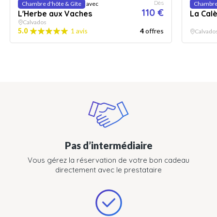
Dès
Chambre d'hôte & Gîte
avec
Chambre 
110 €
L'Herbe aux Vaches
La Calè
Calvados
5.0
1 avis
4
offres
Calvado
Pas d’intermédiaire
Vous gérez la réservation de votre bon cadeau
directement avec le prestataire