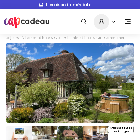
Livraison immédiate
Séjours
Chambre d'hôte & Gîte
Chambre d'hôte & Gîte Cambremer
Afficher toutes
les images