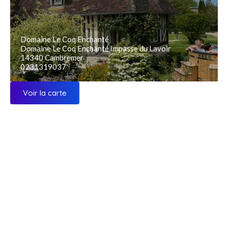
Domaine Le Coq Enchanté
Domaine Le Coq Enchanté Impasse du Lavoir
14340 Cambremer
0231319037
Voir la carte