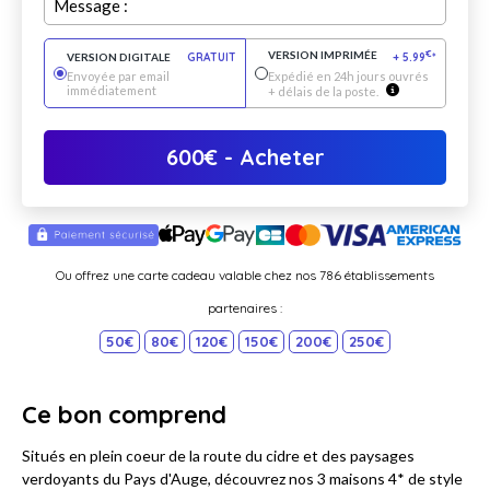
Message :
VERSION IMPRIMÉE
€
VERSION DIGITALE
GRATUIT
+
5.99
*
Envoyée par email
Expédié en 24h jours ouvrés
immédiatement
+ délais de la poste.
600
€
- Acheter
Ou offrez une carte cadeau valable chez nos 786 établissements
partenaires :
50€
80€
120€
150€
200€
250€
Ce bon comprend
Situés en plein coeur de la route du cidre et des paysages
verdoyants du Pays d'Auge, découvrez nos 3 maisons 4* de style