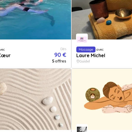
Dès
vec
Massage
avec
90 €
Cœur
Laure Michel
5
offres
Guidel