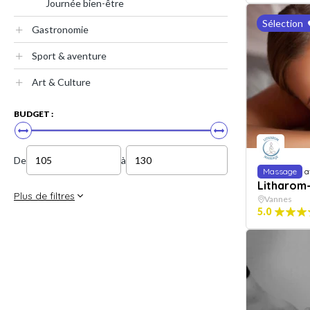
Journée bien-être
Sélection
Gastronomie
Sport & aventure
Art & Culture
BUDGET :
De
à
Massage
a
Litharom
Plus de filtres
Vannes
5.0