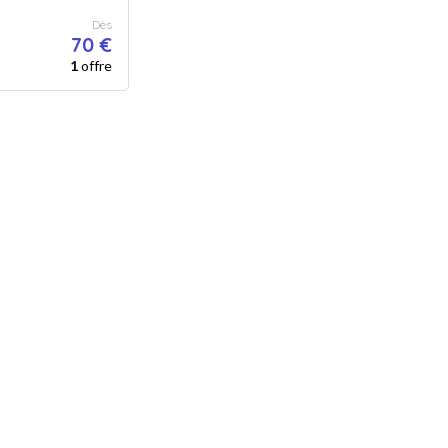
Dès
70 €
1
offre