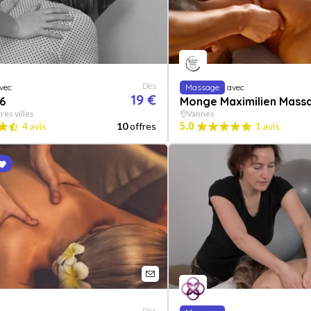
Dès
vec
Massage
avec
19 €
6
Monge Maximilien Mass
res villes
Vannes
4 avis
10
offres
5.0
1 avis
Dès