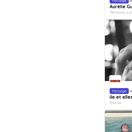
Massage
a
Aurélie G
Inzinzac-Loc
Massage
a
ile et elle
Groix