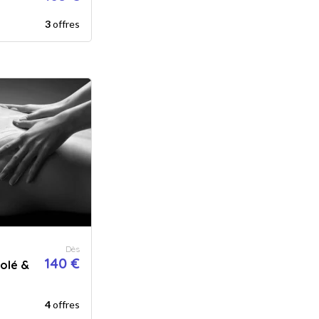
3
offres
Dès
140 €
olé &
4
offres