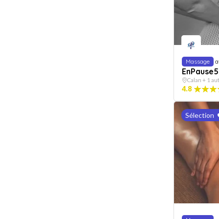
Massage
a
EnPause5
Calan + 1 aut
4.8
Sélection