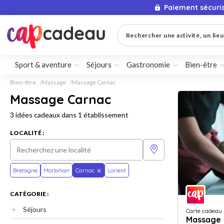
Paiement sécuri
Rechercher une activité, un lieu 
Sport & aventure
Séjours
Gastronomie
Bien-être
Bien-être
Massage
Massage Carnac
Massage Carnac
3 idées cadeaux dans 1 établissement
LOCALITÉ :
Bretagne
Morbihan
Carnac
Lorient
CATÉGORIE :
Séjours
Carte cadeau
Massage