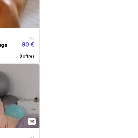
Dès
80 €
age
8
offres
Dès