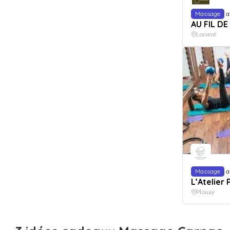
Massage
a
AU FIL DE
Lorient
Massage
a
L’Atelier 
Plouay