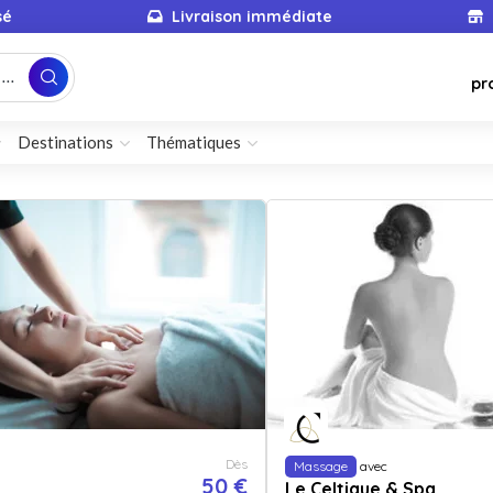
sé
Livraison immédiate
...
pr
Destinations
Thématiques
Dès
Massage
avec
50 €
Le Celtique & Spa