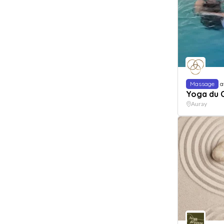
Massage
a
Yoga du 
Auray