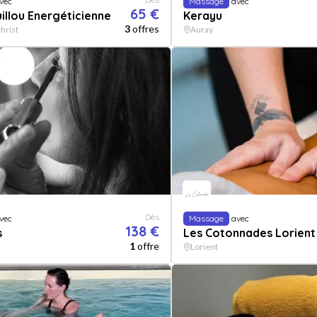
vec
Massage
avec
65 €
uillou Energéticienne
Kerayu
3
offres
hrist
Auray
Dès
vec
Massage
avec
138 €
s
Les Cotonnades Lorient
1
offre
Lorient