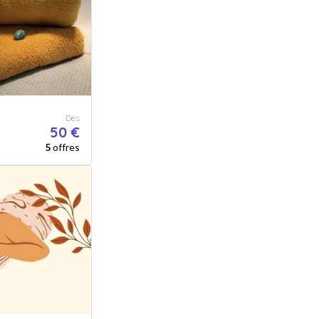
Dès
50 €
5
offres