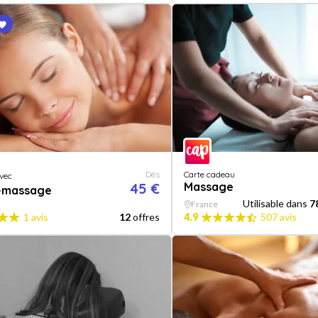
Dès
Carte cadeau
vec
45 €
Massage
-massage
Utilisable dans
7
France
1 avis
12
offres
4.9
507 avis