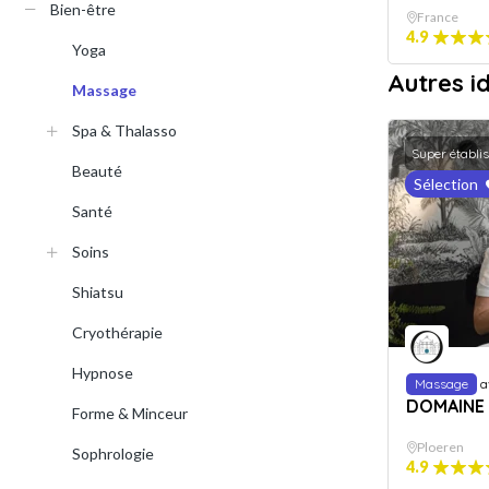
Bien-être
France
4.9
Yoga
Autres 
Massage
Spa & Thalasso
Super établi
Beauté
Sélection
Santé
Soins
Shiatsu
Cryothérapie
Hypnose
Massage
a
DOMAINE
Forme & Minceur
Ploeren
Sophrologie
4.9