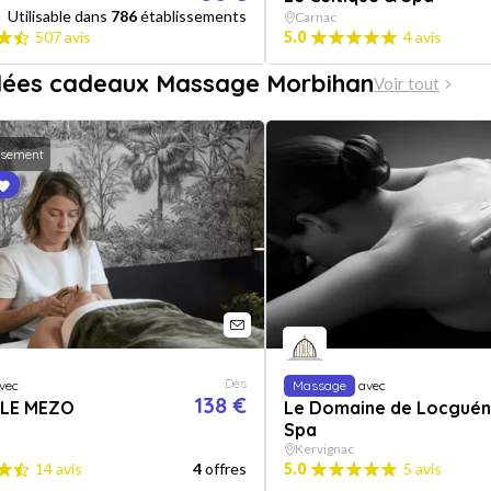
Utilisable dans
786
établissements
Carnac
507 avis
5.0
4 avis
idées cadeaux Massage Morbihan
Voir tout
ssement
Dès
vec
Massage
avec
138 €
 LE MEZO
Le Domaine de Locguén
Spa
Kervignac
14 avis
4
offres
5.0
5 avis