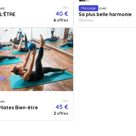
Dès
vec
Massage
avec
40 €
 L'ÊTRE
Sa plus belle harmonie
6
offres
Riantec
Dès
vec
45 €
Pilates Bien-être
2
offres