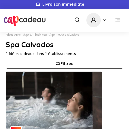
Livraison immédiate
Bien-être
Spa & Thalasso
Spa
Spa Calvados
Spa Calvados
1
idées cadeaux dans
1
établissements
Filtres