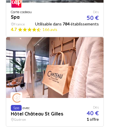
Carte cadeau
Dès
Spa
50 €
Utilisable dans
784
établissements
France
4.7
166 avis
Dès
Spa
avec
40 €
Hôtel Château St Gilles
1
offre
Guéron