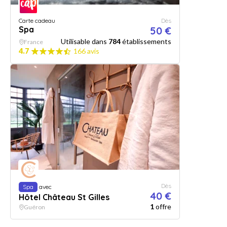
Carte cadeau
Dès
Spa
50 €
Utilisable dans
784
établissements
France
4.7
166 avis
Dès
Spa
avec
40 €
Hôtel Château St Gilles
1
offre
Guéron