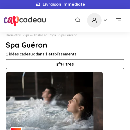
Livraison immédiate
Bien-être
Spa & Thalasso
Spa
Spa Guéron
Spa Guéron
1
idées cadeaux dans
1
établissements
Filtres