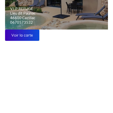
V.I.P REFUGE
Lieu dit Paunac
46600 Cazillac
0670573532
Voir la carte