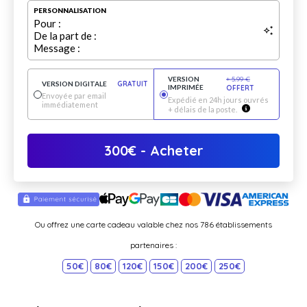
PERSONNALISATION
Pour :
De la part de :
Message :
VERSION
+
5.99
€
VERSION DIGITALE
GRATUIT
IMPRIMÉE
OFFERT
Envoyée par email
Expédié en 24h jours ouvrés
immédiatement
+ délais de la poste.
300
€
- Acheter
Ou offrez une carte cadeau valable chez nos 786 établissements
partenaires :
50€
80€
120€
150€
200€
250€