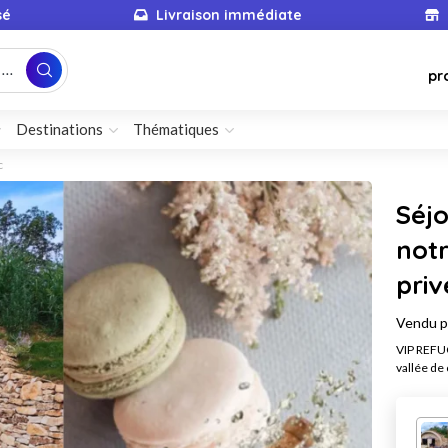
sé
Livraison immédiate
...
pr
Destinations
Thématiques
c
Séjo
notr
priv
Vendu 
VIP REFUG
vallée de 