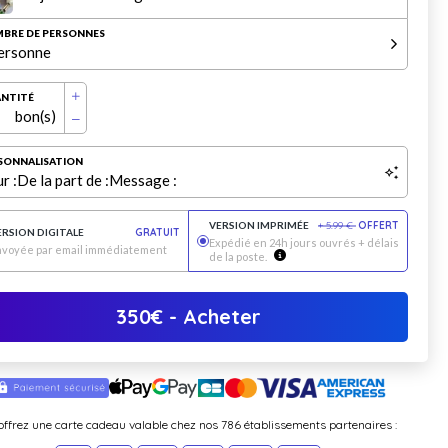
BRE DE PERSONNES
ersonne
NTITÉ
bon(s)
SONNALISATION
r :
De la part de :
Message :
VERSION IMPRIMÉE
+
5.99
€
OFFERT
ERSION DIGITALE
GRATUIT
Expédié en 24h jours ouvrés + délais
nvoyée par email immédiatement
de la poste.
350
€
- Acheter
offrez une carte cadeau valable chez nos 786 établissements partenaires :