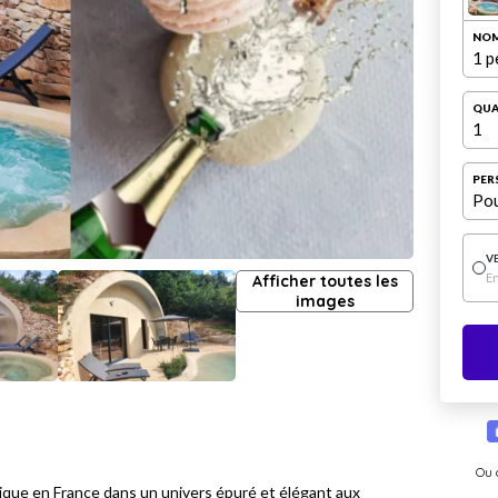
NOM
1 p
QUA
1
PER
Pou
V
E
Afficher toutes les
images
Ou 
que en France dans un univers épuré et élégant aux