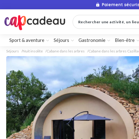
Paiement sécuri
Rechercher une activité, un lieu 
Sport & aventure
Séjours
Gastronomie
Bien-être
Séjours
Nuit insolite
Cabane dans les arbres
Cabane dans les arbres Cazilla