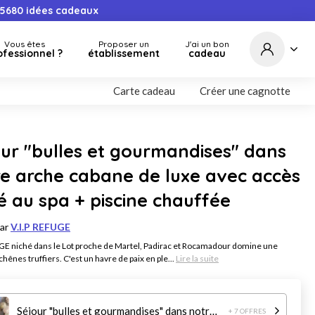
5680
idées cadeaux
Vous êtes
Proposer un
J'ai un bon
ofessionnel ?
établissement
cadeau
Carte cadeau
Créer une cagnotte
ur "bulles et gourmandises" dans
e arche cabane de luxe avec accès
é au spa + piscine chauffée
par
V.I.P REFUGE
E niché dans le Lot proche de Martel, Padirac et Rocamadour domine une
chênes truffiers. C'est un havre de paix en ple...
Lire la suite
Séjour "bulles et gourmandises" dans notre arche cabane de luxe avec accès privé au spa + piscine chauffée
+ 7 OFFRES