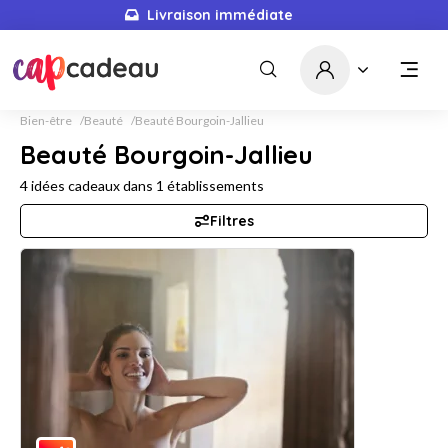
Livraison immédiate
Bien-être
Beauté
Beauté Bourgoin-Jallieu
Beauté Bourgoin-Jallieu
4
idées cadeaux dans
1
établissements
Filtres