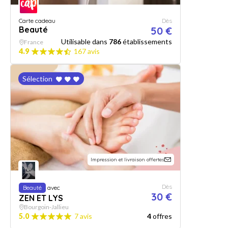
Carte cadeau
Dès
Beauté
50 €
Utilisable dans
786
établissements
France
4.9
167 avis
Sélection
Impression et livraison offertes
Dès
Beauté
avec
30 €
ZEN ET LYS
Bourgoin-Jallieu
5.0
7 avis
4
offres