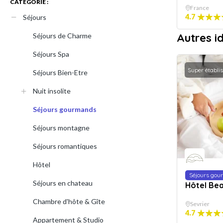
CATÉGORIE :
France
4.7
Séjours
Autres i
Séjours de Charme
Séjours Spa
Super établi
Séjours Bien-Etre
Nuit insolite
Séjours gourmands
Séjours montagne
Séjours romantiques
Hôtel
Séjours go
Séjours en chateau
Hôtel Be
Chambre d'hôte & Gîte
Sevrier
4.7
Appartement & Studio