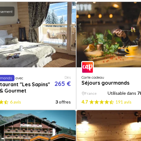
ssement
Dès
Carte cadeau
urmands
avec
265 €
Séjours gourmands
taurant "Les Sapins"
 & Gourmet
Utilisable dans
7
France
6 avis
3
offres
4.7
191 avis