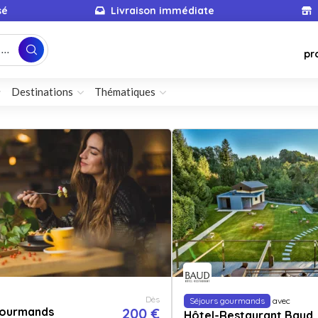
sé
Livraison immédiate
...
pr
Destinations
Thématiques
Dès
Séjours gourmands
avec
gourmands
200 €
Hôtel-Restaurant Baud