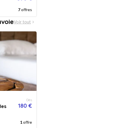
7
offres
avoie
Voir tout
Dès
180 €
les
1
offre