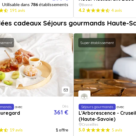
Utilisable dans
786
établissements
Bonne
191 avis
4.2
4 avis
dées cadeaux Séjours gourmands Haute-S
ssement
Super établissement
Dès
urmands
avec
Séjours gourmands
avec
361 €
auregard
L'Arborescence - Cruseil
(Haute-Savoie)
Cruseilles
19 avis
1
offre
5.0
5 avis