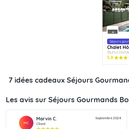
Séjours go
Chalet H
LES-CONTA
5.0
7 idées cadeaux Séjours Gourma
Les avis sur Séjours Gourmands B
Marvin C.
Septembre 2024
MC
Client