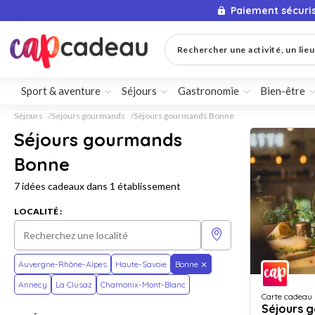
Paiement sécuri
Rechercher une activité, un lieu 
Sport & aventure
Séjours
Gastronomie
Bien-être
Séjours
Séjours gourmands
Séjours gourmands Bonne
Séjours gourmands
Bonne
7 idées cadeaux dans 1 établissement
LOCALITÉ :
Auvergne-Rhône-Alpes
Haute-Savoie
Bonne
Annecy
La Clusaz
Chamonix-Mont-Blanc
Carte cadeau
Séjours 