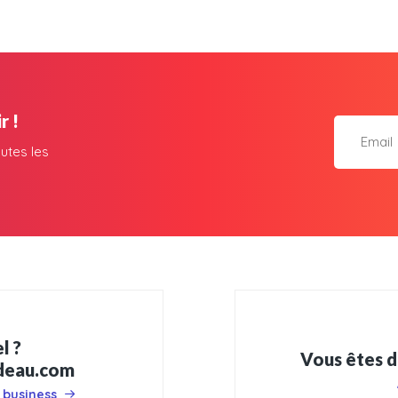
r !
utes les
l ?
Vous êtes d
adeau.com
 business