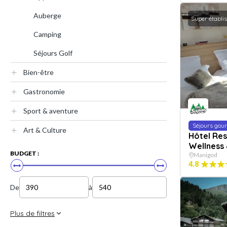
Auberge
Super établi
Camping
Séjours Golf
Bien-être
Gastronomie
Sport & aventure
Séjours go
Art & Culture
Hôtel Res
Wellness
BUDGET :
Manigod
4.8
De
à
Plus de filtres