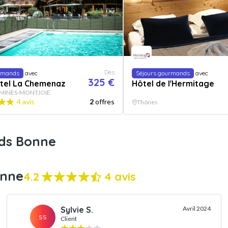
Dès
urmands
avec
Séjours gourmands
avec
325 €
ôtel La Chemenaz
Hôtel de l'Hermitage
MINES-MONTJOIE
4 avis
2
offres
Thônes
nds Bonne
onne
4.2
4 avis
Sylvie S.
Avril 2024
SS
Client